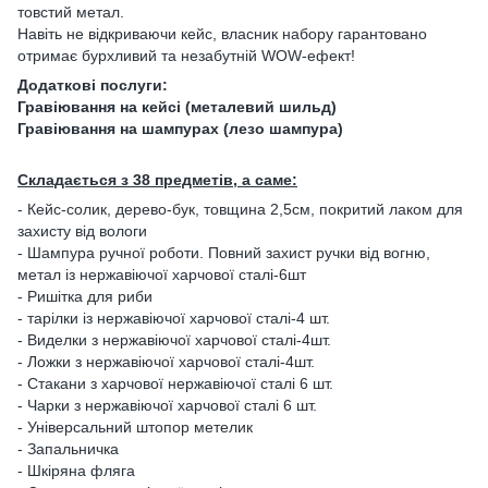
товстий метал.
Навіть не відкриваючи кейс, власник набору гарантовано
отримає бурхливий та незабутній WOW-ефект!
Додаткові послуги:
Гравіювання на кейсі (металевий шильд)
Гравіювання на шампурах (лезо шампура)
Складається з 38 предметів, а саме:
- Кейс-солик, дерево-бук, товщина 2,5см, покритий лаком для
захисту від вологи
- Шампура ручної роботи. Повний захист ручки від вогню,
метал із нержавіючої харчової сталі-6шт
- Ришітка для риби
- тарілки із нержавіючої харчової сталі-4 шт.
- Виделки з нержавіючої харчової сталі-4шт.
- Ложки з нержавіючої харчової сталі-4шт.
- Стакани з харчової нержавіючої сталі 6 шт.
- Чарки з нержавіючої харчової сталі 6 шт.
- Універсальний штопор метелик
- Запальничка
- Шкіряна фляга