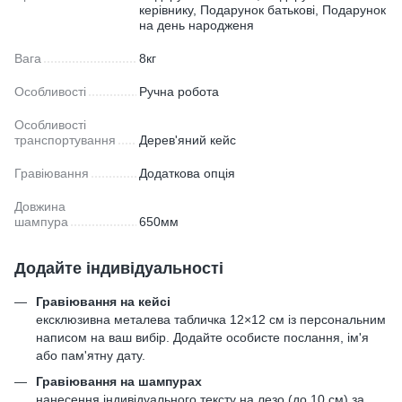
керівнику, Подарунок батькові, Подарунок
на день народженя
Вага
8кг
Особливості
Ручна робота
Особливості
транспортування
Дерев'яний кейс
Гравіювання
Додаткова опція
Довжина
шампура
650мм
Додайте індивідуальності
Гравіювання на кейсі
ексклюзивна металева табличка 12×12 см із персональним
написом на ваш вибір. Додайте особисте послання, ім'я
або пам'ятну дату.
Гравіювання на шампурах
нанесення індивідуального тексту на лезо (до 10 см) за