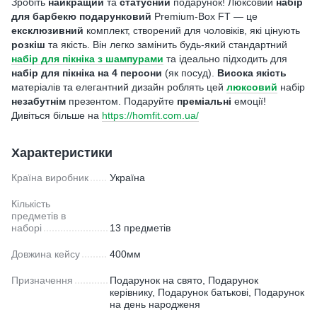
Зробіть
найкращий
та
статусний
подарунок! Люксовий
набір
для барбекю подарунковий
Premium-Box FT — це
ексклюзивний
комплект, створений для чоловіків, які цінують
розкіш
та якість. Він легко замінить будь-який стандартний
набір для пікніка з шампурами
та ідеально підходить для
набір для пікніка на 4 персони
(як посуд).
Висока якість
матеріалів та елегантний дизайн роблять цей
люксовий
набір
незабутнім
презентом. Подаруйте
преміальні
емоції!
Дивіться більше на
https://homfit.com.ua/
Характеристики
Країна виробник
Україна
Кількість
предметів в
наборі
13 предметів
Довжина кейсу
400мм
Призначення
Подарунок на свято, Подарунок
керівнику, Подарунок батькові, Подарунок
на день народженя