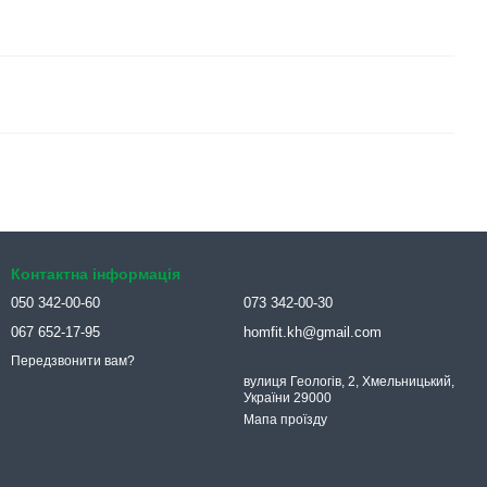
Контактна інформація
050 342-00-60
073 342-00-30
067 652-17-95
homfit.kh@gmail.com
Передзвонити вам?
вулиця Геологів, 2, Хмельницький,
України 29000
Мапа проїзду