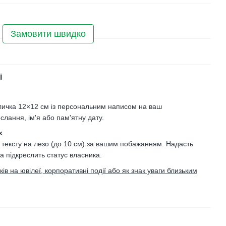
Замовити швидко
і
личка 12×12 см із персональним написом на ваш
слання, ім'я або пам'ятну дату.
х
 тексту на лезо (до 10 см) за вашим побажанням. Надасть
та підкреслить статус власника.
в на ювілеї, корпоративні події або як знак уваги близьким