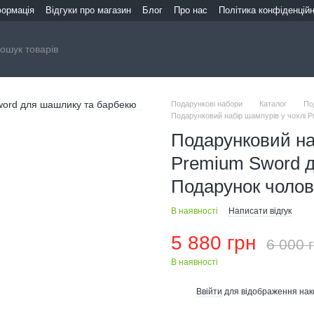
формація
Відгуки про магазин
Блог
Про нас
Політика конфіденційн
Подарункові набори
Каталог
По
Подарунковий набір шампурів у чохлі 
Подарунковий на
Premium Sword 
Подарунок чолові
В наявності
Написати відгук
5 880 грн
6 000 
В наявності
Ввійти
для відображення нак
%