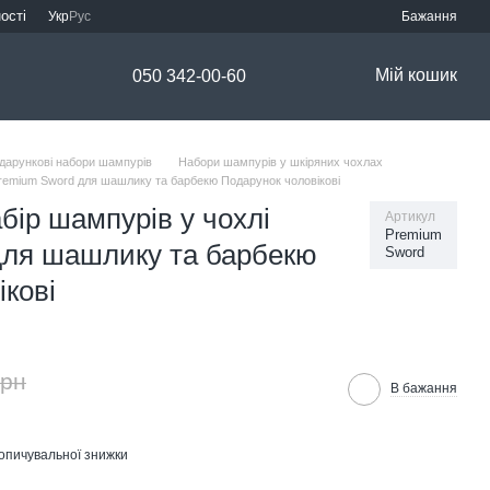
ості
Укр
Рус
Бажання
Мій кошик
050 342-00-60
дарункові набори шампурів
Набори шампурів у шкіряних чохлах
Premium Sword для шашлику та барбекю Подарунок чоловікові
бір шампурів у чохлі
Артикул
Premium
для шашлику та барбекю
Sword
кові
грн
В бажання
опичувальної знижки