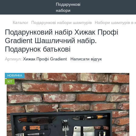
Каталог
Подарункові набори шампурів
Набори шампурів в 
Подарунковий набір Хижак Профі
Gradient Шашличний набір.
Подарунок батькові
Артикул:
Хижак Профі Gradient
Написати відгук
НОВИНКА
ХІТ