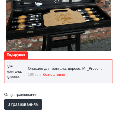
Подарунок
Опахало для мангала, дерево, Mr_Present
160 грн
безкоштовно
Опція гравіювання
З гравіюванням