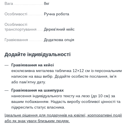
Вага
8кг
Особливості
Ручна робота
Особливості
транспортування
Дерев'яний кейс
Гравіювання
Додаткова опція
Додайте індивідуальності
Гравіювання на кейсі
ексклюзивна металева табличка 12×12 см із персональним
написом на ваш вибір. Додайте особисте послання, ім'я
або пам'ятну дату.
Гравіювання на шампурах
нанесення індивідуального тексту на лезо (до 10 см) за
вашим побажанням. Надасть виробу особливої цінності та
підкреслить статус власника.
Ідеальне рішення для подарунків на ювілеї, корпоративні події
або як знак уваги близьким людям.