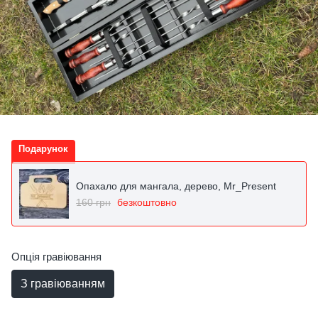
Подарунок
Опахало для мангала, дерево, Mr_Present
160 грн
безкоштовно
Опція гравіювання
З гравіюванням