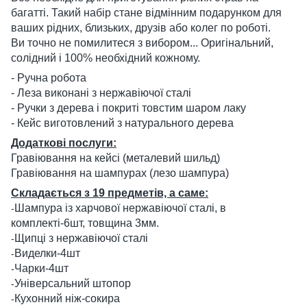
багатті. Такий набір стане відмінним подарунком для
ваших рідних, близьких, друзів або колег по роботі.
Ви точно не помилитеся з вибором... Оригінальний,
солідний і 100% необхідний кожному.
- Ручна робота
- Леза виконані з нержавіючої сталі
- Ручки з дерева і покриті товстим шаром лаку
- Кейс виготовлений з натурального дерева
Додаткові послуги:
Гравіювання на кейсі (металевий шильд)
Гравіювання на шампурах (лезо шампура)
Складається з 19 предметів, а саме:
Шампура із харчової нержавіючої сталі, в
-
комплекті-6шт, товщина 3мм.
Щипці з нержавіючої сталі
-
Виделки-4шт
-
Чарки-4шт
-
Універсальний штопор
-
Кухонний ніж-сокира
-