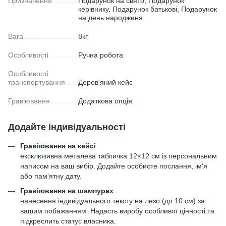
Призначення
Подарунок на свято, Подарунок
керівнику, Подарунок батькові, Подарунок
на день народженя
Вага
8кг
Особливості
Ручна робота
Особливості
транспортування
Дерев'яний кейс
Гравіювання
Додаткова опція
Додайте індивідуальності
Гравіювання на кейсі
ексклюзивна металева табличка 12×12 см із персональним
написом на ваш вибір. Додайте особисте послання, ім'я
або пам'ятну дату.
Гравіювання на шампурах
нанесення індивідуального тексту на лезо (до 10 см) за
вашим побажанням. Надасть виробу особливої цінності та
підкреслить статус власника.