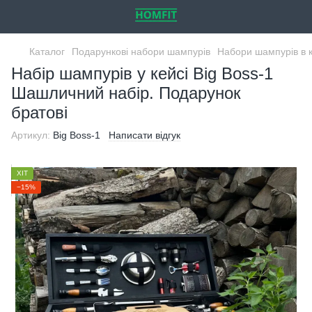
Каталог
Подарункові набори шампурів
Набори шампурів в 
Набір шампурів у кейсі Big Boss-1
Шашличний набір. Подарунок
братові
Артикул:
Big Boss-1
Написати відгук
ХІТ
−15%