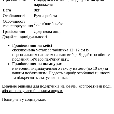
народженя
Вага
8кг
Особливості
Ручна робота
Особливості
Дерев'яний кейс
транспортування
Гравіювання
Додаткова опція
Додайте індивідуальності
Гравіювання на кейсі
ексклюзивна металева табличка 12×12 см із
персональним написом на ваш вибір. Додайте особисте
послання, ім'я або пам'ятну дату.
Гравіювання на шампурах
нанесення індивідуального тексту на лезо (до 10 см) за
вашим побажанням. Надасть виробу особливої цінності
та підкреслить статус власника.
Ідеальне рішення для подарунків на ювілеї, корпоративні події
або як знак уваги близьким людям.
Поширити у соцмережах