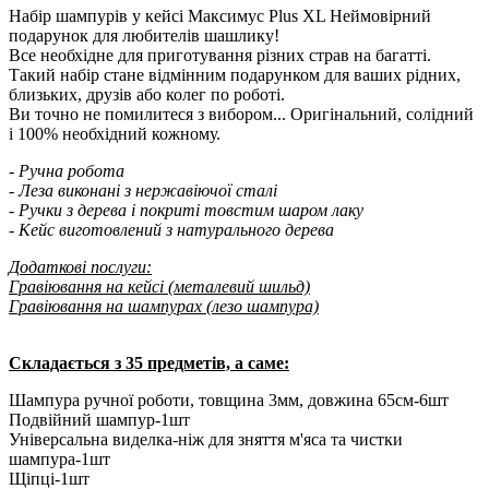
Набір шампурів у кейсі Максимус Plus XL Неймовірний
подарунок для любителів шашлику!
Все необхідне для приготування різних страв на багатті.
Такий набір стане відмінним подарунком для ваших рідних,
близьких, друзів або колег по роботі.
Ви точно не помилитеся з вибором... Оригінальний, солідний
і 100% необхідний кожному.
- Ручна робота
- Леза виконані з нержавіючої сталі
- Ручки з дерева і покриті товстим шаром лаку
- Кейс виготовлений з натурального дерева
Додаткові послуги:
Гравіювання на кейсі (металевий шильд)
Гравіювання на шампурах (лезо шампура)
Складається з 35 предметів, а саме:
Шампура ручної роботи, товщина 3мм, довжина 65см-6шт
Подвійний шампур-1шт
Універсальна виделка-ніж для зняття м'яса та чистки
шампура-1шт
Щіпці-1шт