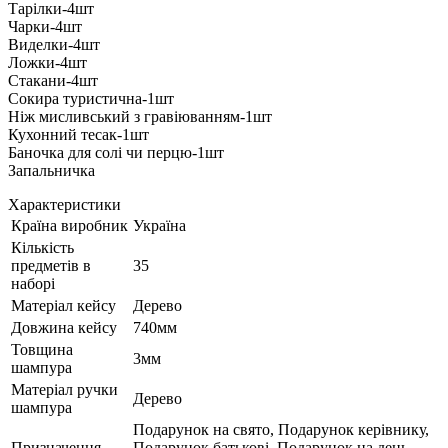
Тарілки-4шт
Чарки-4шт
Виделки-4шт
Ложки-4шт
Стакани-4шт
Сокира туристична-1шт
Ніж мисливський з гравіюванням-1шт
Кухонний тесак-1шт
Баночка для солі чи перцю-1шт
Запальничка
Характеристики
Країна виробник
Україна
Кількість
предметів в
35
наборі
Матеріал кейсу
Дерево
Довжина кейсу
740мм
Товщина
3мм
шампура
Матеріал ручки
Дерево
шампура
Подарунок на свято, Подарунок керівнику,
Призначення
Подарунок батькові, Подарунок на день