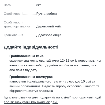
Вага
8кг
Особливості
Ручна робота
Особливості
транспортування
Дерев'яний кейс
Гравіювання
Додаткова опція
Додайте індивідуальності
Гравіювання на кейсі
ексклюзивна металева табличка 12×12 см із персональним
написом на ваш вибір. Додайте особисте послання, ім'я
або пам'ятну дату.
Гравіювання на шампурах
нанесення індивідуального тексту на лезо (до 10 см) за
вашим побажанням. Надасть виробу особливої цінності та
підкреслить статус власника.
Ідеальне рішення для подарунків на ювілеї, корпоративні події
або як знак уваги близьким людям.