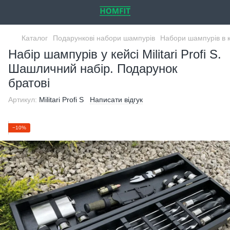
Каталог
Подарункові набори шампурів
Набори шампурів в 
Набір шампурів у кейсі Militari Profi S.
Шашличний набір. Подарунок
братові
Артикул:
Militari Profi S
Написати відгук
−10%