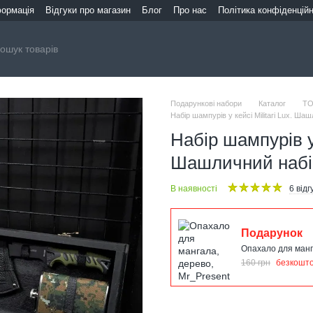
формація
Відгуки про магазин
Блог
Про нас
Політика конфіденційн
Подарункові набори
Каталог
ТО
Набір шампурів у кейсі Militari Lux. Ша
Набір шампурів у 
Шашличний набір
В наявності
6 відг
Подарунок
Опахало для манг
160 грн
безкошт