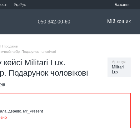
ості
Укр
Рус
Бажання
Мій кошик
050 342-00-60
П продажів
шличний набір. Подарунок чоловікові
кейсі Militari Lux.
Артикул
Militari
. Подарунок чоловікові
Lux
уків
ала, дерево, Mr_Present
овно