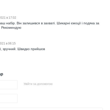
2021 в 17:02
аш набір. Він залишився в захваті. Шикарні ємоції і подяка за
р. Рекомендую
2021 в 06:15
й, зручний. Швидко прийшов
ар
Увійти за допомогою