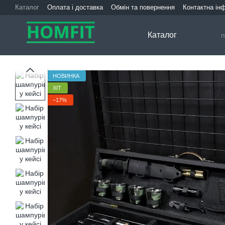
Перейти до основного контенту
Каталог
Оплата і доставка
Обмін та повернення
Контактна ін
Каталог
НОВИНКА
ХІТ
−17%