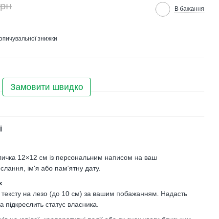
грн
В бажання
опичувальної знижки
Замовити швидко
і
личка 12×12 см із персональним написом на ваш
слання, ім'я або пам'ятну дату.
х
 тексту на лезо (до 10 см) за вашим побажанням. Надасть
та підкреслить статус власника.