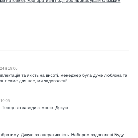
в на ювілеї, корпоративні події або як знак уваги близьким
24 в 19:06
плектація та якість на висоті, менеджер була дуже любязна та
ант саме для нас, ми задоволені!
 10:05
. Тепер він завжди зі мною. Дякую
4
обратиму. Дякую за оперативність. Набором задоволені Буду