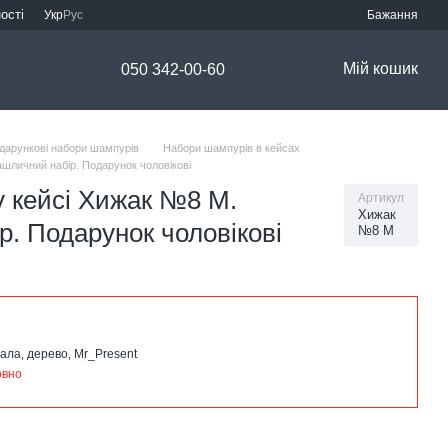
ості
Укр
Рус
Бажання
Мій кошик
050 342-00-60
дарункові набори шампурів
Набори шампурів в кейсах
шличний набір. Подарунок чоловікові
у кейсі Хижак №8 M.
Артикул
Хижак
. Подарунок чоловікові
№8 M
ала, дерево, Mr_Present
овно