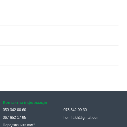
Контактна інформація
050 342-00-60
073 342-00-30
067 652-17-95
homfit.kh@gmail.com
Передзвонити вам?