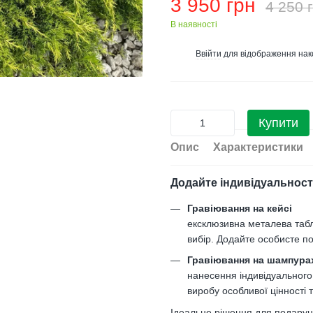
3 950 грн
4 250 
В наявності
Ввійти
для відображення нак
%
Купити
Опис
Характеристики
Додайте індивідуальност
Гравіювання на кейсі
ексклюзивна металева таб
вибір. Додайте особисте по
Гравіювання на шампура
нанесення індивідуального
виробу особливої цінності 
Ідеальне рішення для подарункі