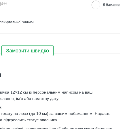
грн
В бажання
опичувальної знижки
Замовити швидко
і
личка 12×12 см із персональним написом на ваш
слання, ім'я або пам'ятну дату.
х
 тексту на лезо (до 10 см) за вашим побажанням. Надасть
та підкреслить статус власника.
в на ювілеї, корпоративні події або як знак уваги близьким