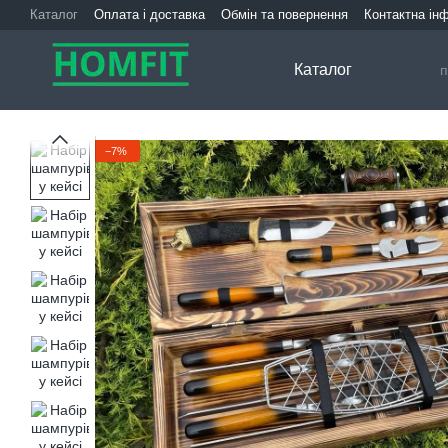
Перейти до основного контенту
Каталог
Оплата і доставка
Обмін та повернення
Контактна ін
Каталог
−7%