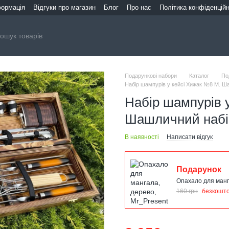
формація
Відгуки про магазин
Блог
Про нас
Політика конфіденційн
Подарункові набори
Каталог
По
Набір шампурів у кейсі Хижак №8 M. Ша
Набір шампурів 
Шашличний набір
В наявності
Написати відгук
Подарунок
Опахало для манг
160 грн
безкошт