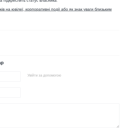
та підкреслить статус власника.
в на ювілеї, корпоративні події або як знак уваги близьким
ар
Увійти за допомогою