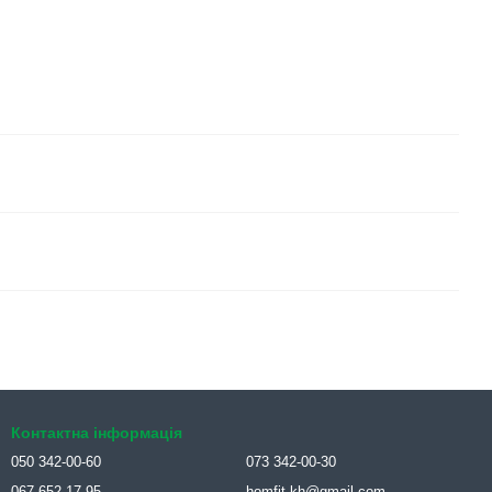
Контактна інформація
050 342-00-60
073 342-00-30
067 652-17-95
homfit.kh@gmail.com