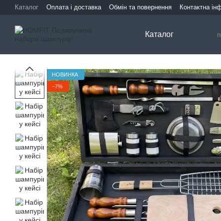
Перейти до основного контенту
Каталог
Оплата і доставка
Обмін та повернення
Контактна ін
Каталог
НОВИНКА
−7%