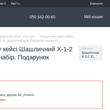
ості
Укр
Рус
Бажання
Мій кошик
050 342-00-60
дарункові набори шампурів
Набори шампурів в кейсах
2 XL. Шашличний набір. Подарунок чоловікові
у кейсі Шашличний Х-1-2
Артикул
Шашличник
абір. Подарунок
Х-1-2 XL
ала, дерево, Mr_Present
овно