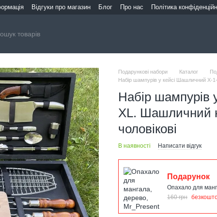
формація
Відгуки про магазин
Блог
Про нас
Політика конфіденційн
Подарункові набори
Каталог
По
Набір шампурів у кейсі Шашличний Х-1-
Набір шампурів 
XL. Шашличний н
чоловікові
В наявності
Написати відгук
Подарунок
Опахало для манг
160 грн
безкошт