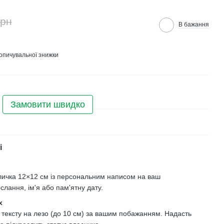
грн
В бажання
опичувальної знижки
Замовити швидко
і
личка 12×12 см із персональним написом на ваш
слання, ім'я або пам'ятну дату.
х
 тексту на лезо (до 10 см) за вашим побажанням. Надасть