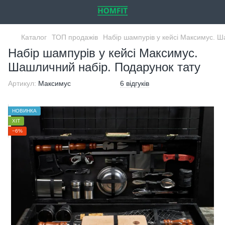
Каталог
ТОП продажів
Набір шампурів у кейсі Максимус. Ш
Набір шампурів у кейсі Максимус.
Шашличний набір. Подарунок тату
Артикул:
Максимус
6 відгуків
НОВИНКА
ХІТ
−6%