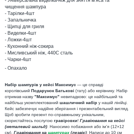
- Універсальна виделка-ніж для зняття м'яса та
чищення шампура
- Тарілки-4шт
- Запальничка
- Щипці для гриля
- Виделки-4шт
- Ложки-4шт
- Кухонний ніж-сокира
- Мисливський ніж, 440С сталь
- Чарки-4шт
- Опахало
Набір шампурів у кейсі Максимус
— це справді
королівський
Подарунок Батькові
(тату) або керівнику. Набір
отримав назву
"Максимус"
невипадково: це найбільший та
найбільш укомплектований
шашличний набір
у нашій лінійці.
Кейс забезпечує надійне зберігання і презентабельний вигляд.
Щоб зробити презент по-справжньому унікальним,
скористайтесь послугою
гравіровки
!
Гравіювання на кейсі
(металевий шильд)
: Наносимо побажання або ім'я (12×12
см).
Гравіювання на
шампурах
(лезвіє)
: Написи до 10 см