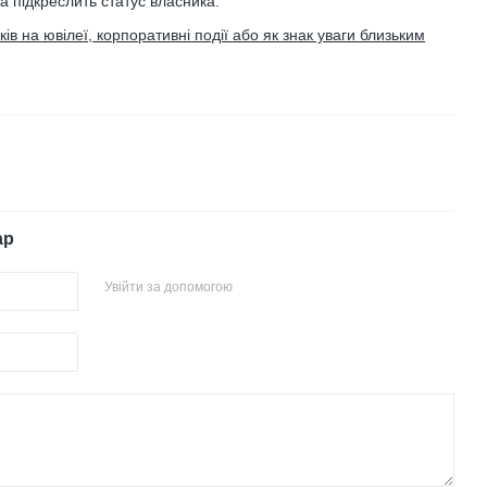
та підкреслить статус власника.
в на ювілеї, корпоративні події або як знак уваги близьким
ар
Увійти за допомогою