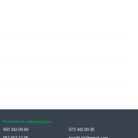
Контактна інформація
050 342-00-60
073 342-00-30
067 652-17-95
homfit.kh@gmail.com