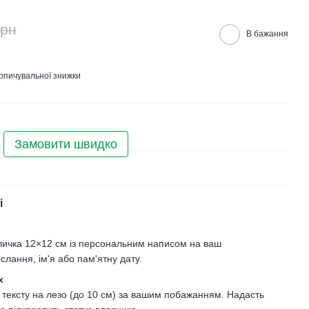
грн
В бажання
опичувальної знижки
Замовити швидко
і
личка 12×12 см із персональним написом на ваш
слання, ім'я або пам'ятну дату.
х
 тексту на лезо (до 10 см) за вашим побажанням. Надасть