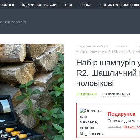
формація
Відгуки про магазин
Блог
Про нас
Політика конфіденційн
Подарункові набори
Каталог
По
Набір шампурів у кейсі Shampur Box №8
Набір шампурів 
R2. Шашличний н
чоловікові
В наявності
Написати відгук
Подарунок
Опахало для манг
160 грн
безкошт