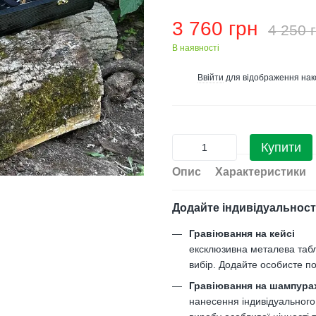
3 760 грн
4 250 
В наявності
Ввійти
для відображення нак
%
Купити
Опис
Характеристики
Додайте індивідуальност
Гравіювання на кейсі
ексклюзивна металева таб
вибір. Додайте особисте по
Гравіювання на шампура
нанесення індивідуального