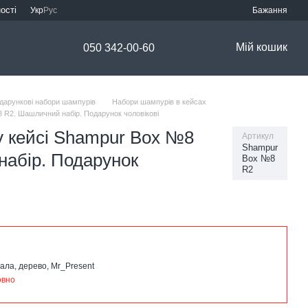
ості
Укр
Рус
Бажання
Мій кошик
050 342-00-60
дарункові набори шампурів
Набори шампурів в кейсах
 R2. Шашличний набір. Подарунок чоловікові
у кейсі Shampur Box №8
Артикул
Shampur
абір. Подарунок
Box №8
R2
ала, дерево, Mr_Present
овно