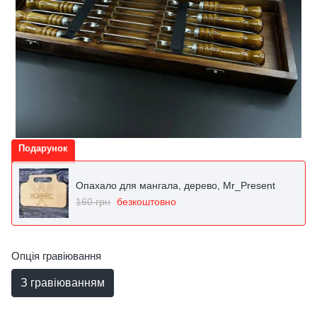
Подарунок
Опахало для мангала, дерево, Mr_Present
160 грн
безкоштовно
Опція гравіювання
З гравіюванням