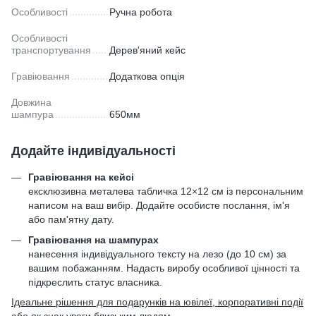
Особливості
Ручна робота
Особливості
транспортування
Дерев'яний кейс
Гравіювання
Додаткова опція
Довжина
шампура
650мм
Додайте індивідуальності
Гравіювання на кейсі
ексклюзивна металева табличка 12×12 см із персональним
написом на ваш вибір. Додайте особисте послання, ім'я
або пам'ятну дату.
Гравіювання на шампурах
нанесення індивідуального тексту на лезо (до 10 см) за
вашим побажанням. Надасть виробу особливої цінності та
підкреслить статус власника.
Ідеальне рішення для подарунків на ювілеї, корпоративні події
або як знак уваги близьким людям.