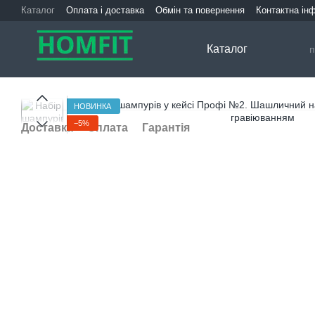
Перейти до основного контенту
Каталог
Оплата і доставка
Обмін та повернення
Контактна ін
Каталог
НОВИНКА
−5%
Доставка
Оплата
Гарантія