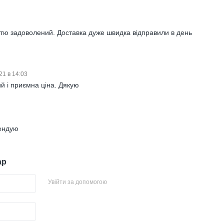
стю задоволений. Доставка дуже швидка відправили в день
21 в 14:03
й і приємна ціна. Дякую
3
ендую
ар
Увійти за допомогою