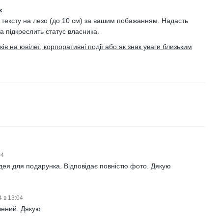
х
 тексту на лезо (до 10 см) за вашим побажанням. Надасть
та підкреслить статус власника.
в на ювілеї, корпоративні події або як знак уваги близьким
04
ідея для подарунка. Відповідає повністю фото. Дякую
4 в 13:04
лений. Дякую