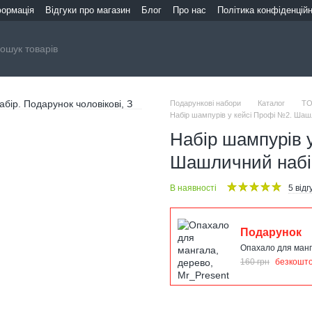
формація
Відгуки про магазин
Блог
Про нас
Політика конфіденційн
Подарункові набори
Каталог
ТО
Набір шампурів у кейсі Профі №2. Шашл
Набір шампурів 
Шашличний набір
В наявності
5 відг
Подарунок
Опахало для манг
160 грн
безкошт