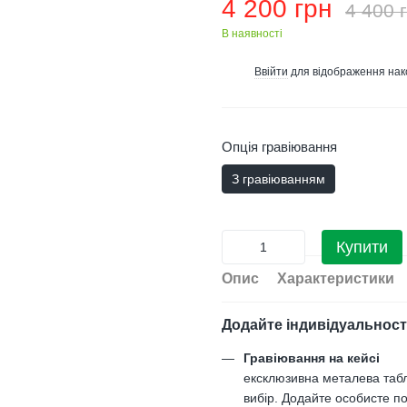
4 200 грн
4 400 
В наявності
Ввійти
для відображення нак
%
Опція гравіювання
З гравіюванням
Купити
Опис
Характеристики
Додайте індивідуальност
Гравіювання на кейсі
ексклюзивна металева таб
вибір. Додайте особисте по