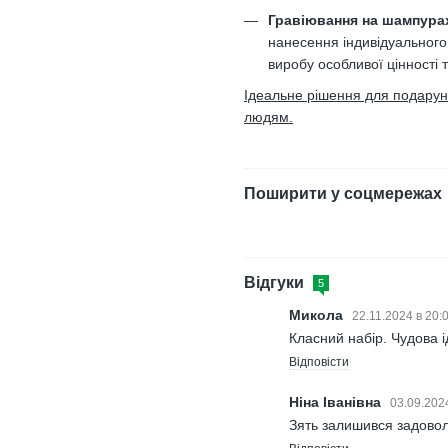
Гравіювання на шампура
нанесення індивідуального
виробу особливої цінності 
Ідеальне рішення для подарункі
людям.
Поширити у соцмережах
Відгуки
5
Микола
22.11.2024 в 20:
Класний набір. Чудова 
Відповісти
Ніна Іванівна
03.09.202
Зять залишився задово