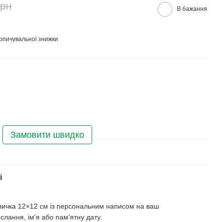
грн
В бажання
опичувальної знижки
Замовити швидко
і
личка 12×12 см із персональним написом на ваш
слання, ім'я або пам'ятну дату.