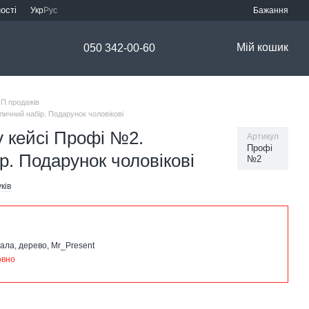
ості
Укр
Рус
Бажання
Мій кошик
050 342-00-60
П продажів
ичний набір. Подарунок чоловікові
у кейсі Профі №2.
Артикул
Профі
. Подарунок чоловікові
№2
уків
ала, дерево, Mr_Present
овно