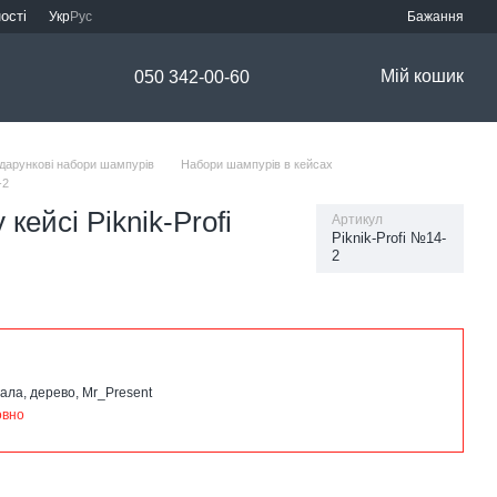
ості
Укр
Рус
Бажання
Мій кошик
050 342-00-60
дарункові набори шампурів
Набори шампурів в кейсах
-2
кейсі Piknik-Profi
Артикул
Piknik-Profi №14-
2
ала, дерево, Mr_Present
овно