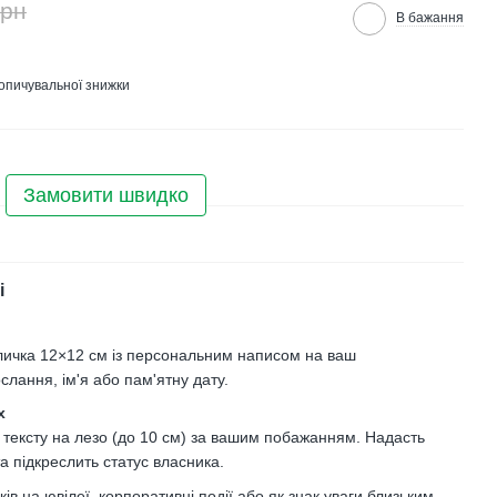
грн
В бажання
опичувальної знижки
Замовити швидко
і
личка 12×12 см із персональним написом на ваш
слання, ім'я або пам'ятну дату.
х
 тексту на лезо (до 10 см) за вашим побажанням. Надасть
та підкреслить статус власника.
в на ювілеї, корпоративні події або як знак уваги близьким