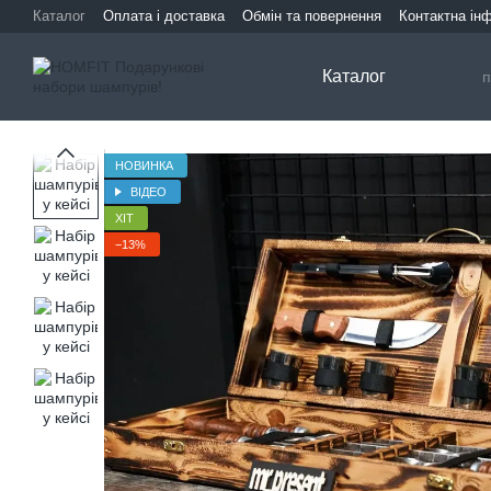
Перейти до основного контенту
Каталог
Оплата і доставка
Обмін та повернення
Контактна ін
Каталог
НОВИНКА
ВІДЕО
ХІТ
−13%