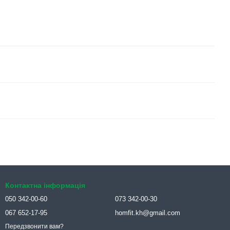
Контактна інформація
050 342-00-60
073 342-00-30
067 652-17-95
homfit.kh@gmail.com
Передзвонити вам?