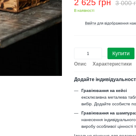
2 625 грн
3 000 
В наявності
Ввійти
для відображення нак
%
Купити
Опис
Характеристики
Додайте індивідуальност
Гравіювання на кейсі
ексклюзивна металева таб
вибір. Додайте особисте по
Гравіювання на шампура
нанесення індивідуального
виробу особливої цінності 
Ідеальне рішення для подарункі