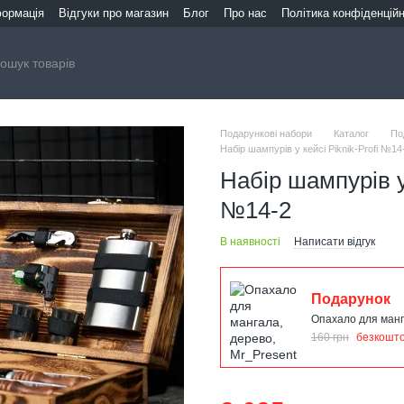
формація
Відгуки про магазин
Блог
Про нас
Політика конфіденційн
Подарункові набори
Каталог
По
Набір шампурів у кейсі Piknik-Profi №14
Набір шампурів у 
№14-2
В наявності
Написати відгук
Подарунок
Опахало для манг
160 грн
безкошт