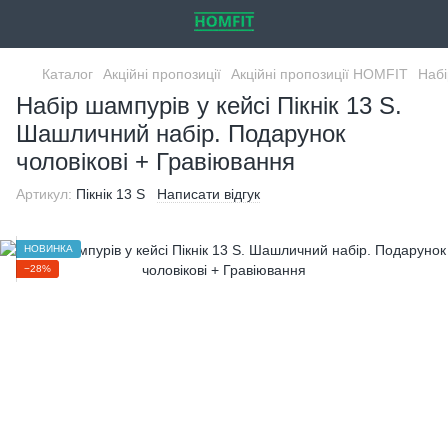
Каталог
Акційні пропозиції
Акційні пропозиції HOMFIT
Набі
Набір шампурів у кейсі Пікнік 13 S.
Шашличний набір. Подарунок
чоловікові + Гравіювання
Артикул:
Пікнік 13 S
Написати відгук
НОВИНКА
−28%