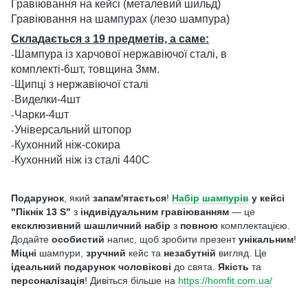
Гравіювання на кейсі (металевий шильд)
Гравіювання на шампурах (лезо шампура)
Складається з 19 предметів, а саме:
Шампура із харчової нержавіючої сталі, в
-
комплекті-6шт, товщина 3мм.
Щипці з нержавіючої сталі
-
Виделки-4шт
-
Чарки-4шт
-
Універсальний штопор
-
Кухонний ніж-сокира
-
Кухонний ніж із сталі 440С
-
Подарунок
, який
запам'ятається
!
Набір шампурів
у кейсі
"Пікнік 13 S"
з
індивідуальним гравіюванням
— це
ексклюзивний
шашличний набір
з
повною
комплектацією.
Додайте
особистий
напис, щоб зробити презент
унікальним
!
Міцні
шампури,
зручний
кейс та
незабутній
вигляд. Це
ідеальний
подарунок чоловікові
до свята.
Якість
та
персоналізація
! Дивіться більше на
https://homfit.com.ua/