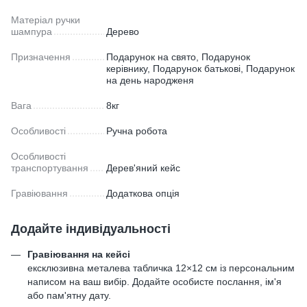
Матеріал ручки
шампура
Дерево
Призначення
Подарунок на свято, Подарунок
керівнику, Подарунок батькові, Подарунок
на день народженя
Вага
8кг
Особливості
Ручна робота
Особливості
транспортування
Дерев'яний кейс
Гравіювання
Додаткова опція
Додайте індивідуальності
Гравіювання на кейсі
ексклюзивна металева табличка 12×12 см із персональним
написом на ваш вибір. Додайте особисте послання, ім'я
або пам'ятну дату.