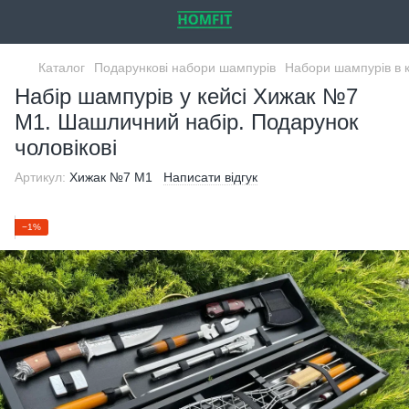
Каталог
Подарункові набори шампурів
Набори шампурів в 
Набір шампурів у кейсі Хижак №7
M1. Шашличний набір. Подарунок
чоловікові
Артикул:
Хижак №7 M1
Написати відгук
−1%