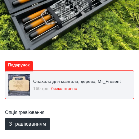
Подарунок
Опахало для мангала, дерево, Mr_Present
160 грн
безкоштовно
Опція гравіювання
З гравіюванням