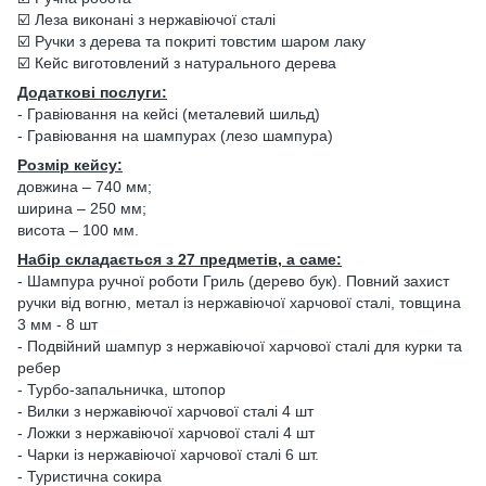
☑️ Леза виконані з нержавіючої сталі
☑️ Ручки з дерева та покриті товстим шаром лаку
☑️ Кейс виготовлений з натурального дерева
Додаткові послуги:
- Гравіювання на кейсі (металевий шильд)
- Гравіювання на шампурах (лезо шампура)
Розмір кейсу:
довжина – 740 мм;
ширина – 250 мм;
висота – 100 мм.
Набір складається з 27 предметів, а саме:
- Шампура ручної роботи Гриль (дерево бук). Повний захист
ручки від вогню, метал із нержавіючої харчової сталі, товщина
3 мм - 8 шт
- Подвійний шампур з нержавіючої харчової сталі для курки та
ребер
- Турбо-запальничка, штопор
- Вилки з нержавіючої харчової сталі 4 шт
- Ложки з нержавіючої харчової сталі 4 шт
- Чарки із нержавіючої харчової сталі 6 шт.
- Туристична сокира