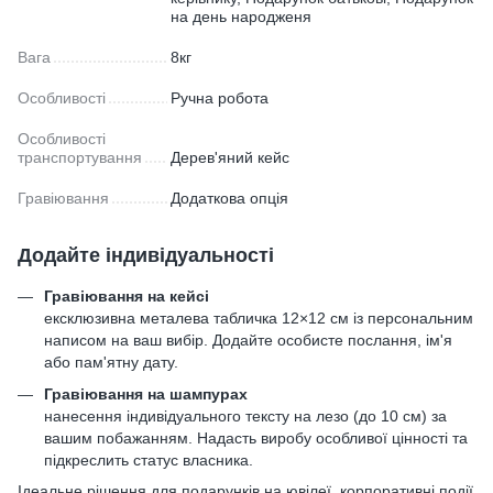
на день народженя
Вага
8кг
Особливості
Ручна робота
Особливості
транспортування
Дерев'яний кейс
Гравіювання
Додаткова опція
Додайте індивідуальності
Гравіювання на кейсі
ексклюзивна металева табличка 12×12 см із персональним
написом на ваш вибір. Додайте особисте послання, ім'я
або пам'ятну дату.
Гравіювання на шампурах
нанесення індивідуального тексту на лезо (до 10 см) за
вашим побажанням. Надасть виробу особливої цінності та
підкреслить статус власника.
Ідеальне рішення для подарунків на ювілеї, корпоративні події