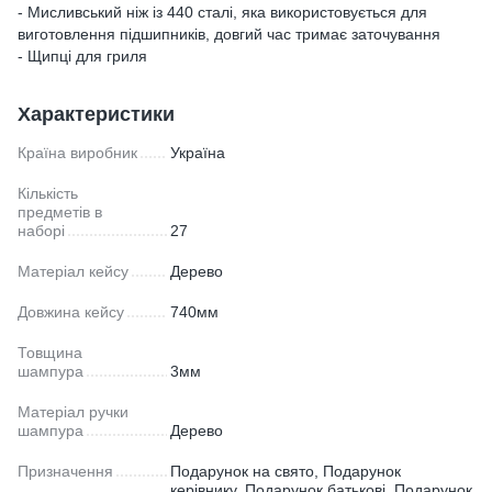
- Мисливський ніж із 440 сталі, яка використовується для
виготовлення підшипників, довгий час тримає заточування
- Щипці для гриля
Характеристики
Країна виробник
Україна
Кількість
предметів в
наборі
27
Матеріал кейсу
Дерево
Довжина кейсу
740мм
Товщина
шампура
3мм
Матеріал ручки
шампура
Дерево
Призначення
Подарунок на свято, Подарунок
керівнику, Подарунок батькові, Подарунок