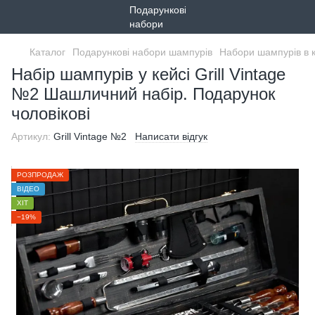
Каталог
Подарункові набори шампурів
Набори шампурів в 
Набір шампурів у кейсі Grill Vintage
№2 Шашличний набір. Подарунок
чоловікові
Артикул:
Grill Vintage №2
Написати відгук
РОЗПРОДАЖ
ВІДЕО
ХІТ
−19%