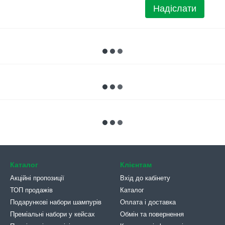
Надіслати
Каталог
Клієнтам
Акційні пропозиції
Вхід до кабінету
ТОП продажів
Каталог
Подарункові набори шампурів
Оплата і доставка
Преміальні набори у кейсах
Обмін та повернення