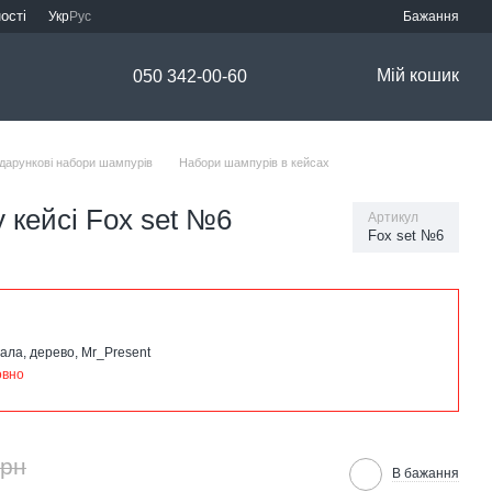
ості
Укр
Рус
Бажання
Мій кошик
050 342-00-60
дарункові набори шампурів
Набори шампурів в кейсах
 кейсі Fox set №6
Артикул
Fox set №6
ала, дерево, Mr_Present
овно
грн
В бажання