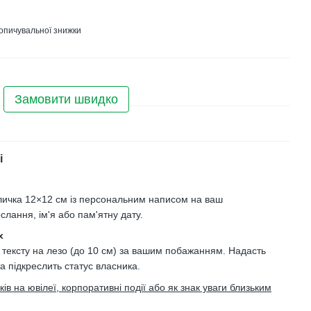
опичувальної знижки
Замовити швидко
і
личка 12×12 см із персональним написом на ваш
слання, ім'я або пам'ятну дату.
х
 тексту на лезо (до 10 см) за вашим побажанням. Надасть
та підкреслить статус власника.
в на ювілеї, корпоративні події або як знак уваги близьким