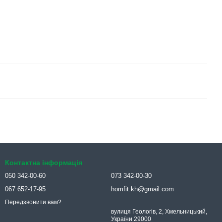
Контактна інформація
050 342-00-60
073 342-00-30
067 652-17-95
homfit.kh@gmail.com
Передзвонити вам?
вулиця Геологів, 2, Хмельницький,
України 29000