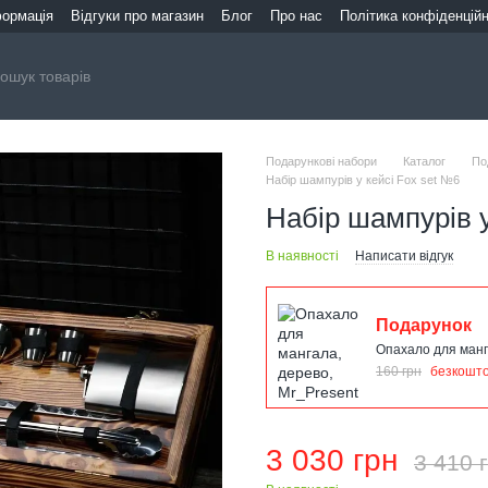
формація
Відгуки про магазин
Блог
Про нас
Політика конфіденційн
Подарункові набори
Каталог
По
Набір шампурів у кейсі Fox set №6
Набір шампурів у
В наявності
Написати відгук
Подарунок
Опахало для манг
160 грн
безкошт
3 030 грн
3 410 