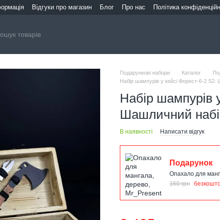
формація
Відгуки про магазин
Блог
Про нас
Політика конфіденційн
Подарункові набори
Каталог
По
Набір шампурів у кейсі Форест-6-2 S2.
Набір шампурів у
Шашличний набір
В наявності
Написати відгук
Подарунок
Опахало для манг
160 грн
безкошт