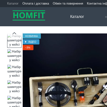
Перейти до основного контенту
Каталог
Оплата і доставка
Обмін та повернення
Контактна ін
Каталог
НОВИНКА
ВІДЕО
−3%