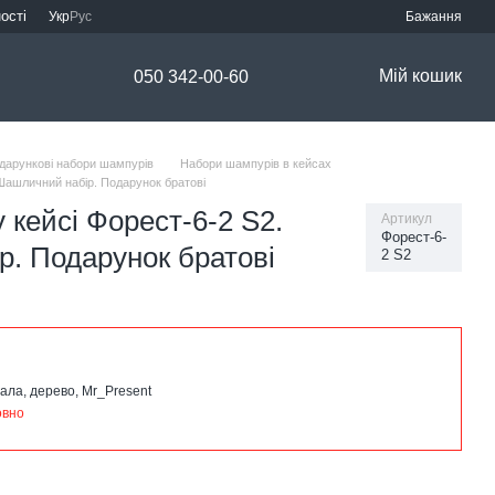
ості
Укр
Рус
Бажання
Мій кошик
050 342-00-60
дарункові набори шампурів
Набори шампурів в кейсах
 Шашличний набір. Подарунок братові
 кейсі Форест-6-2 S2.
Артикул
Форест-6-
. Подарунок братові
2 S2
ала, дерево, Mr_Present
овно