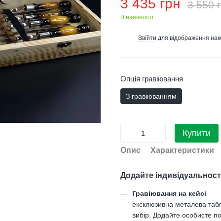
3 435 грн
3 550 
В наявності
Ввійти
для відображення нак
%
Опція гравіювання
З гравіюванням
Купити
Опис
Характеристики
Додайте індивідуальност
Гравіювання на кейсі
ексклюзивна металева таб
вибір. Додайте особисте по