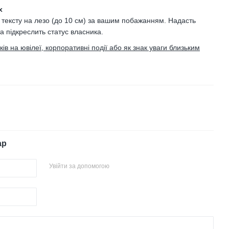
х
 тексту на лезо (до 10 см) за вашим побажанням. Надасть
та підкреслить статус власника.
в на ювілеї, корпоративні події або як знак уваги близьким
ар
Увійти за допомогою