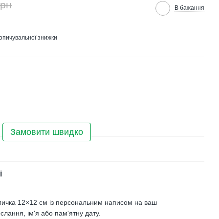
грн
В бажання
опичувальної знижки
Замовити швидко
і
личка 12×12 см із персональним написом на ваш
слання, ім'я або пам'ятну дату.