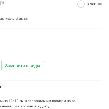
грн
В бажання
опичувальної знижки
Замовити швидко
і
личка 12×12 см із персональним написом на ваш
слання, ім'я або пам'ятну дату.