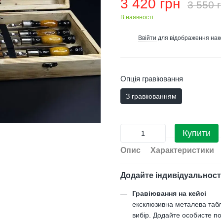
3 420 грн
3 550 
В наявності
Ввійти
для відображення нак
%
Опція гравіювання
З гравіюванням
Купити
Опис
Характеристики
Додайте індивідуальност
Гравіювання на кейсі
ексклюзивна металева таб
вибір. Додайте особисте по