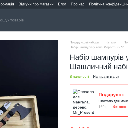
формація
Відгуки про магазин
Блог
Про нас
Політика конфіденційн
Подарункові набори
Каталог
По
Набір шампурів у кейсі Форест-6-2 S1.
Набір шампурів у
Шашличний набір
В наявності
Написати відгук
Подарунок
Опахало для манг
160 грн
безкошт