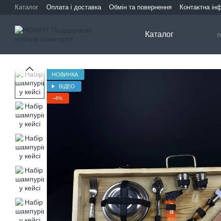
Перейти до основного контенту
Каталог
Оплата і доставка
Обмін та повернення
Контактна ін
Каталог
НОВИНКА
ВІДЕО
−4%