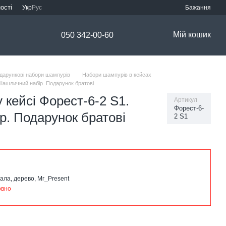
ості
Укр
Рус
Бажання
Мій кошик
050 342-00-60
дарункові набори шампурів
Набори шампурів в кейсах
 Шашличний набір. Подарунок братові
 кейсі Форест-6-2 S1.
Артикул
Форест-6-
. Подарунок братові
2 S1
ала, дерево, Mr_Present
овно