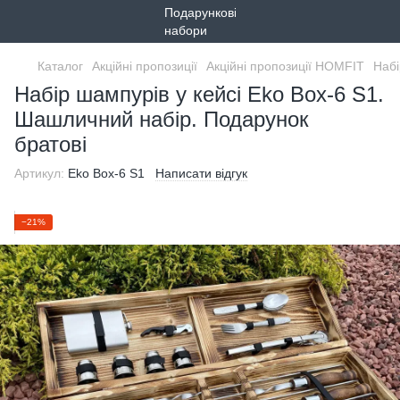
Каталог
Акційні пропозиції
Акційні пропозиції HOMFIT
Набі
Набір шампурів у кейсі Eko Box-6 S1.
Шашличний набір. Подарунок
братові
Артикул:
Eko Box-6 S1
Написати відгук
−21%