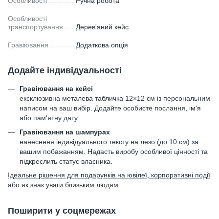
Особливості
Ручна робота
Особливості
транспортування
Дерев'яний кейс
Гравіювання
Додаткова опція
Додайте індивідуальності
Гравіювання на кейсі
ексклюзивна металева табличка 12×12 см із персональним
написом на ваш вибір. Додайте особисте послання, ім'я
або пам'ятну дату.
Гравіювання на шампурах
нанесення індивідуального тексту на лезо (до 10 см) за
вашим побажанням. Надасть виробу особливої цінності та
підкреслить статус власника.
Ідеальне рішення для подарунків на ювілеї, корпоративні події
або як знак уваги близьким людям.
Поширити у соцмережах