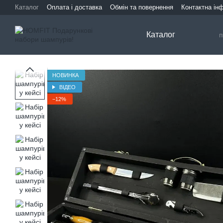
Перейти до основного контенту
Каталог
Оплата і доставка
Обмін та повернення
Контактна ін
Каталог
НОВИНКА
ВІДЕО
−12%