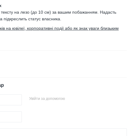
х
 тексту на лезо (до 10 см) за вашим побажанням. Надасть
та підкреслить статус власника.
в на ювілеї, корпоративні події або як знак уваги близьким
ар
Увійти за допомогою