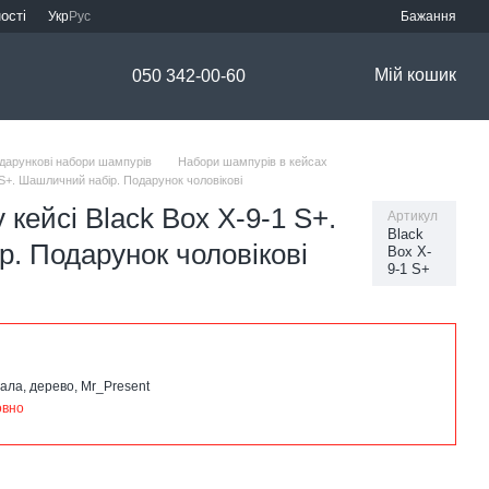
ості
Укр
Рус
Бажання
Мій кошик
050 342-00-60
дарункові набори шампурів
Набори шампурів в кейсах
 S+. Шашличний набір. Подарунок чоловікові
 кейсі Black Box X-9-1 S+.
Артикул
Black
. Подарунок чоловікові
Box X-
9-1 S+
ала, дерево, Mr_Present
овно