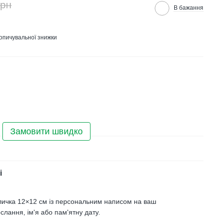
грн
В бажання
опичувальної знижки
Замовити швидко
і
личка 12×12 см із персональним написом на ваш
слання, ім'я або пам'ятну дату.