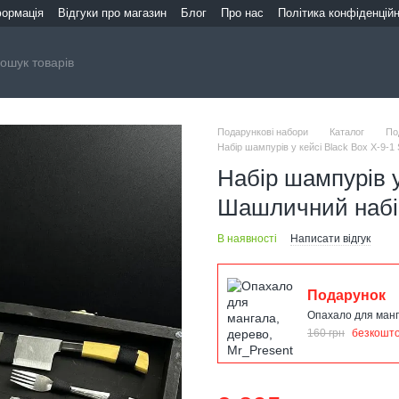
формація
Відгуки про магазин
Блог
Про нас
Політика конфіденційн
Подарункові набори
Каталог
По
Набір шампурів у кейсі Black Box X-9-1
Набір шампурів у
Шашличний набір
В наявності
Написати відгук
Подарунок
Опахало для манг
160 грн
безкошт