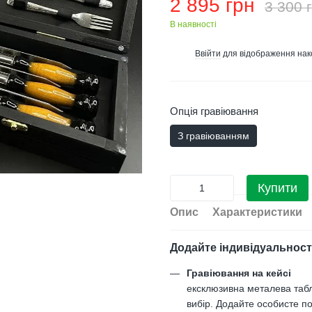
2 895 грн
3 300 
В наявності
Ввійти
для відображення нак
%
Опція гравіювання
З гравіюванням
Купити
Опис
Характеристики
Додайте індивідуальност
Гравіювання на кейсі
ексклюзивна металева таб
вибір. Додайте особисте по