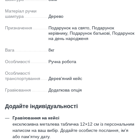
Матеріал ручки
шампура
Дерево
Призначення
Подарунок на свято, Подарунок
керівнику, Подарунок батькові, Подарунок
на день народженя
Вага
8кг
Особливості
Ручна робота
Особливості
транспортування
Дерев'яний кейс
Гравіювання
Додаткова опція
Додайте індивідуальності
Гравіювання на кейсі
ексклюзивна металева табличка 12×12 см із персональним
написом на ваш вибір. Додайте особисте послання, ім'я
або пам'ятну дату.