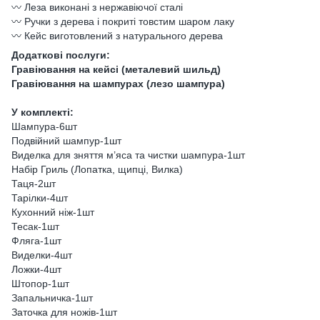
〰️ Леза виконані з нержавіючої сталі
〰️ Ручки з дерева і покриті товстим шаром лаку
〰️ Кейс виготовлений з натурального дерева
Додаткові послуги:
Гравіювання на кейсі (металевий шильд)
Гравіювання на шампурах (лезо шампура)
У комплекті:
Шампура-6шт
Подвійний шампур-1шт
Виделка для зняття м’яса та чистки шампура-1шт
Набір Гриль (Лопатка, щипці, Вилка)
Таця-2шт
Тарілки-4шт
Кухонний ніж-1шт
Тесак-1шт
Фляга-1шт
Виделки-4шт
Ложки-4шт
Штопор-1шт
Запальничка-1шт
Заточка для ножів-1шт