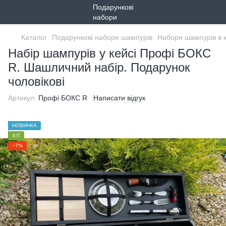
Каталог
Подарункові набори шампурів
Набори шампурів в 
Набір шампурів у кейсі Профі БОКС
R. Шашличний набір. Подарунок
чоловікові
Артикул:
Профі БОКС R
Написати відгук
НОВИНКА
ХІТ
−7%