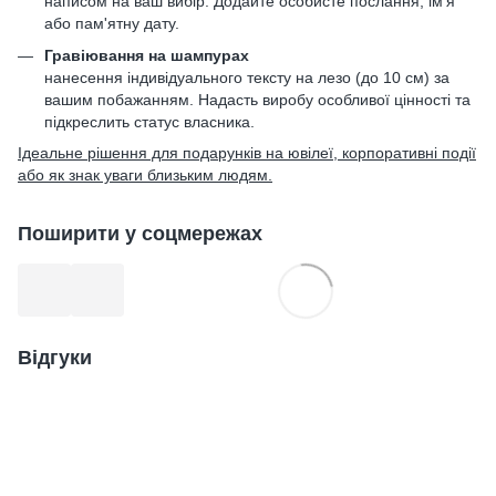
написом на ваш вибір. Додайте особисте послання, ім'я
або пам'ятну дату.
Гравіювання на шампурах
нанесення індивідуального тексту на лезо (до 10 см) за
вашим побажанням. Надасть виробу особливої цінності та
підкреслить статус власника.
Ідеальне рішення для подарунків на ювілеї, корпоративні події
або як знак уваги близьким людям.
Поширити у соцмережах
Відгуки