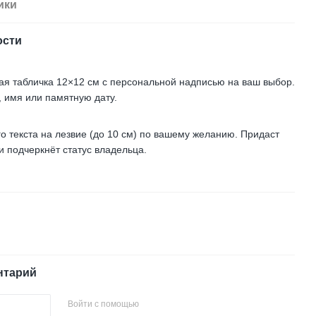
ики
ости
ая табличка 12×12 см с персональной надписью на ваш выбор.
, имя или памятную дату.
 текста на лезвие (до 10 см) по вашему желанию. Придаст
 подчеркнёт статус владельца.
нтарий
Войти с помощью