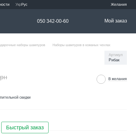
ности
Укр
Рус
Желания
Мой заказ
050 342-00-60
одарочные наборы шампуров
Наборы шампуров в кожаных чехлах
Артикул
Рибак
грн
В желания
пительной скидки
Быстрый заказ