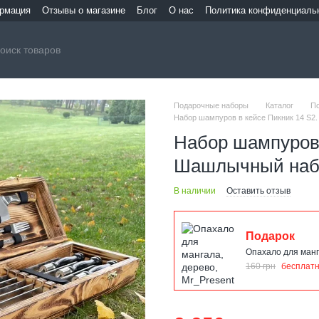
ормация
Отзывы о магазине
Блог
О нас
Политика конфиденциаль
Подарочные наборы
Каталог
П
Набор шампуров в кейсе Пикник 14 S
Набор шампуров 
Шашлычный набо
В наличии
Оставить отзыв
Подарок
Опахало для манг
160 грн
бесплат