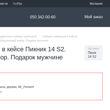
ности
Укр
Рус
Желания
Мой заказ
050 342-00-60
одарочные наборы шампуров
Наборы шампуров в кейсах
2. Шашлычный набор. Подарок мужчине
в кейсе Пикник 14 S2.
Артикул
Пікнік
р. Подарок мужчине
14 S2
ала, дерево, Mr_Present
но