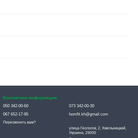
Контактная информация
050 342-00-60
073 342-00-30
067 652-17-95
homfit.kh@gmail.com
Перезвонить вам?
улица Геологов, 2, Хмельницкий,
Украина, 29000