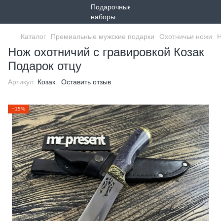
Каталог
Премиальные мужские подарки
Охотничьи ножи
Н
Нож охотничий с гравировкой Козак
Подарок отцу
Артикул:
Козак
Оставить отзыв
−15%