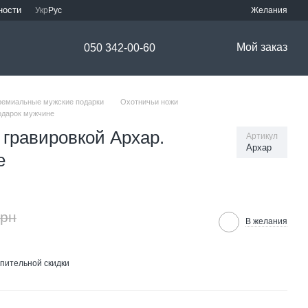
ности
Укр
Рус
Желания
Мой заказ
050 342-00-60
ремиальные мужские подарки
Охотничьи ножи
одарок мужчине
 гравировкой Архар.
Артикул
Архар
е
грн
В желания
пительной скидки