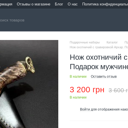
ормация
Отзывы о магазине
Блог
О нас
Политика конфиденциаль
Подарочные наборы
Каталог
П
Нож охотничий с гравировкой Архар. П
Нож охотничий с
Подарок мужчин
В наличии
Оставить отзыв
3 200 грн
3 600 
В наличии
Войти
для отображения нако
%