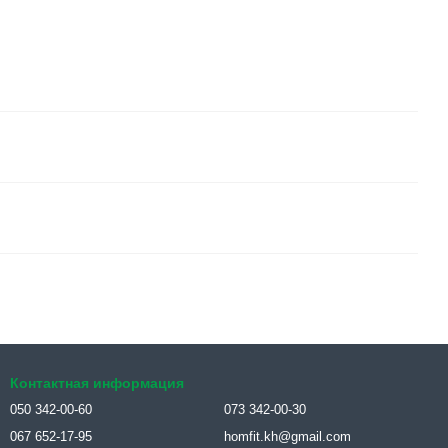
Контактная информация
050 342-00-60
073 342-00-30
067 652-17-95
homfit.kh@gmail.com