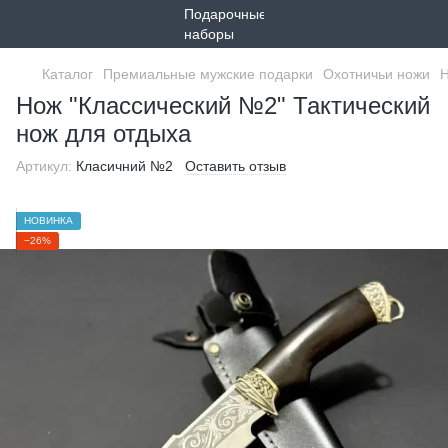
Каталог
Премиальные мужские подарки
Охотничьи ножи
Н
Нож "Классический №2" Тактический
нож для отдыха
Артикул:
Класичний №2
Оставить отзыв
НОВИНКА
−26%