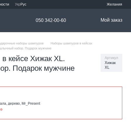
ности
Укр
Рус
Желания
Мой заказ
050 342-00-60
одарочные наборы шампуров
Наборы шампуров в кейсах
ашлычный набор. Подарок мужчине
в кейсе Хижак XL.
Артикул
Хижак
р. Подарок мужчине
XL
ала, дерево, Mr_Present
но