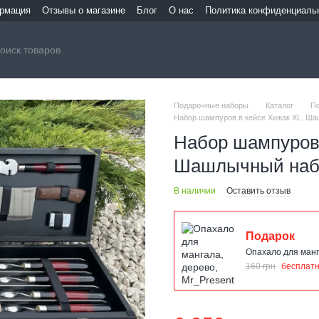
ормация
Отзывы о магазине
Блог
О нас
Политика конфиденциаль
Подарочные наборы
Каталог
П
Набор шампуров в кейсе Хижак XL. Ш
Набор шампуров 
Шашлычный набо
В наличии
Оставить отзыв
Подарок
Опахало для манг
160 грн
бесплат