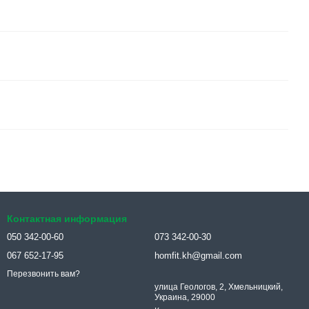
Контактная информация
050 342-00-60
073 342-00-30
067 652-17-95
homfit.kh@gmail.com
Перезвонить вам?
улица Геологов, 2, Хмельницкий,
Украина, 29000