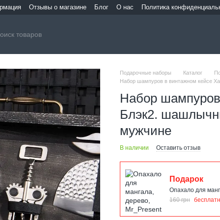
ормация
Отзывы о магазине
Блог
О нас
Политика конфиденциаль
Подарочные наборы
Каталог
П
Набор шампуров в винтажном кейсе Ха
Набор шампуров
Блэк2. шашлычн
мужчине
В наличии
Оставить отзыв
Подарок
Опахало для манг
160 грн
бесплат