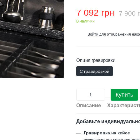
7 092 грн
7 900 
В наличии
Войти
для отображения нако
%
Опция гравировки
С гравировкой
Купить
Описание
Характерист
Добавьте индивидуальн
Гравировка на кейсе
эксклюзивная металлическ