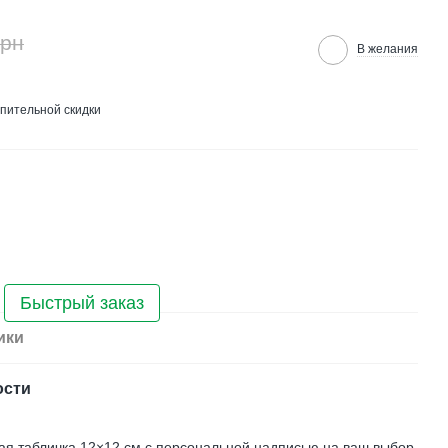
грн
В желания
пительной скидки
Быстрый заказ
ики
ости
ая табличка 12×12 см с персональной надписью на ваш выбор.