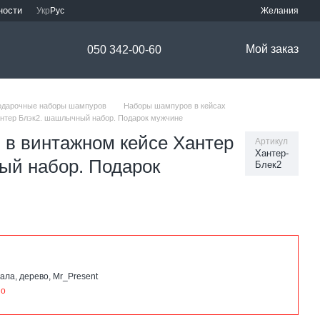
ности
Укр
Рус
Желания
Мой заказ
050 342-00-60
одарочные наборы шампуров
Наборы шампуров в кейсах
нтер Блэк2. шашлычный набор. Подарок мужчине
 в винтажном кейсе Хантер
Артикул
Хантер-
ый набор. Подарок
Блек2
ала, дерево, Mr_Present
но