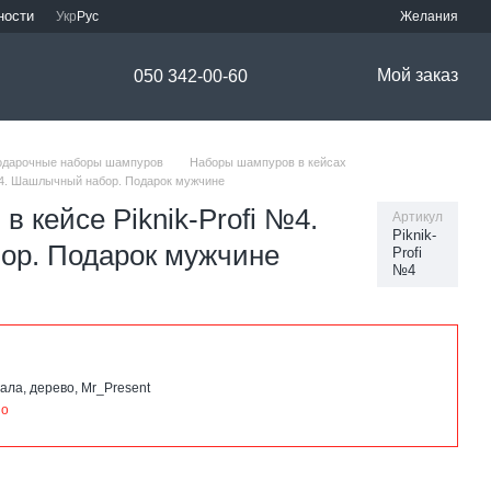
ности
Укр
Рус
Желания
Мой заказ
050 342-00-60
одарочные наборы шампуров
Наборы шампуров в кейсах
 №4. Шашлычный набор. Подарок мужчине
 кейсе Piknik-Profi №4.
Артикул
Piknik-
р. Подарок мужчине
Profi
№4
ала, дерево, Mr_Present
но