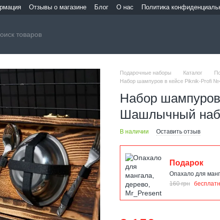
ормация
Отзывы о магазине
Блог
О нас
Политика конфиденциаль
Подарочные наборы
Каталог
П
Набор шампуров в кейсе Piknik-Profi
Набор шампуров в
Шашлычный набо
В наличии
Оставить отзыв
Подарок
Опахало для манг
160 грн
бесплат