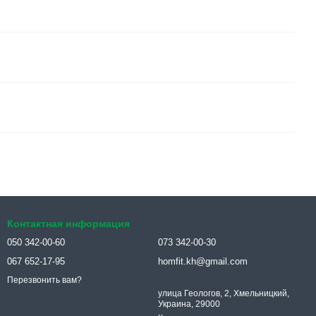
Контактная информация
050 342-00-60
073 342-00-30
067 652-17-95
homfit.kh@gmail.com
Перезвонить вам?
улица Геологов, 2, Хмельницкий,
Украина, 29000