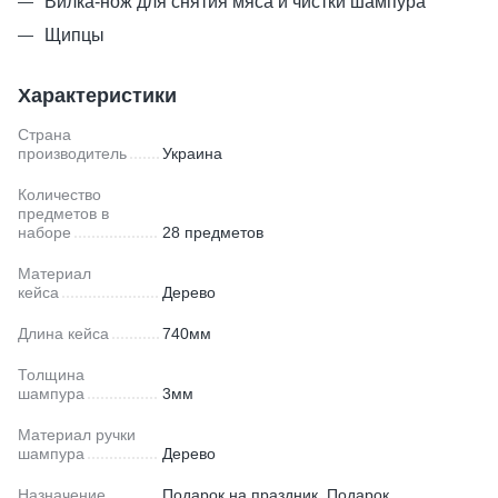
Вилка-нож для снятия мяса и чистки шампура
Щипцы
Характеристики
Страна
производитель
Украина
Количество
предметов в
наборе
28 предметов
Материал
кейса
Дерево
Длина кейса
740мм
Толщина
шампура
3мм
Материал ручки
шампура
Дерево
Назначение
Подарок на праздник, Подарок