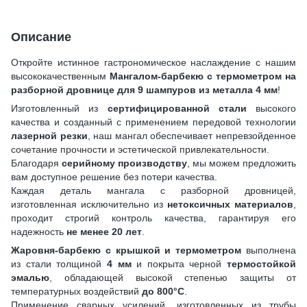
Описание
Откройте истинное гастрономическое наслаждение с нашим
высококачественным
Мангалом-барбекю с термометром на
разборной дровнице для 9 шампуров из металла 4 мм
!
Изготовленный из
сертифицированной стали
высокого
качества и созданный с применением передовой технологии
лазерной резки
, наш мангал обеспечивает непревзойденное
сочетание прочности и эстетической привлекательности.
Благодаря
серийному производству
, мы можем предложить
вам доступное решение без потери качества.
Каждая деталь мангала с разборной дровницей,
изготовленная исключительно из
нетоксичных материалов
,
проходит строгий контроль качества, гарантируя его
надежность
не менее 20 лет
.
Жаровня-барбекю с крышкой и термометром
выполнена
из стали толщиной
4 мм
и покрыта черной
термостойкой
эмалью
, обладающей высокой степенью защиты от
температурных воздействий
до 800°C
.
Применение сварных усилений, изготовленных из трубы