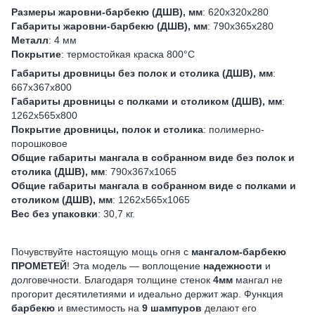
Размеры жаровни-барбекю (ДШВ), мм
: 620х320х280
Габариты жаровни-барбекю (ДШВ), мм
: 790х365х280
Металл
: 4 мм
Покрытие
: термостойкая краска 800°С
Габариты дровницы без полок и столика (ДШВ), мм
:
667х367х800
Габариты дровницы с полками и столиком (ДШВ), мм
:
1262х565х800
Покрытие дровницы, полок и столика
: полимерно-
порошковое
Общие габариты мангала в собранном виде без полок и
столика (ДШВ), мм
: 790х367х1065
Общие габариты мангала в собранном виде с полками и
столиком (ДШВ), мм
: 1262х565х1065
Вес без упаковки
: 30,7 кг.
Почувствуйте настоящую мощь огня с
мангалом-барбекю
ПРОМЕТЕЙ
! Эта модель — воплощение
надежности
и
долговечности. Благодаря толщине стенок
4мм
мангал не
прогорит десятилетиями и идеально держит жар. Функция
барбекю
и вместимость на
9 шампуров
делают его