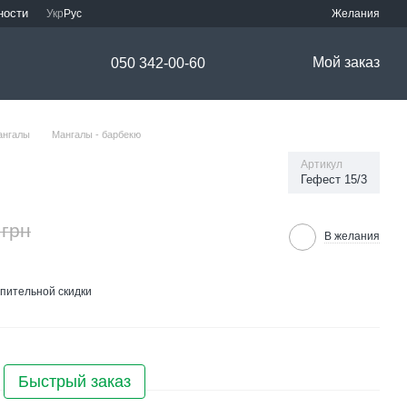
ности
Укр
Рус
Желания
Мой заказ
050 342-00-60
ангалы
Мангалы - барбекю
Артикул
Гефест 15/3
 грн
В желания
пительной скидки
Быстрый заказ