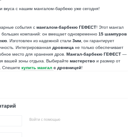
и вкуса с нашим мангалом-барбекю уже сегодня!
нарные события с
мангалом-барбекю ГЕФЕСТ
! Этот мангал
и больших компаний: он вмещает одновременно
15 шампуров
екю
. Изготовлен из надежной стали
3мм
, он гарантирует
чность. Интегрированная
дровница
не только обеспечивает
добное место для хранения дров.
Мангал-барбекю ГЕФЕСТ
—
ля вашей зоны отдыха. Выбирайте
мастерство
и размер от
. Спешите
купить мангал
с дровницей
!
нтарий
Войти с помощью