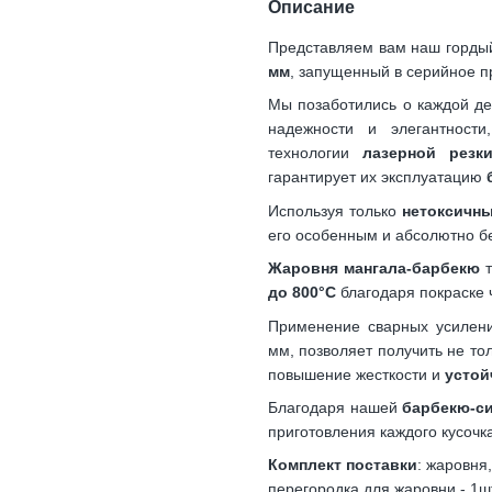
Описание
Представляем вам наш гордый
мм
, запущенный в серийное п
Мы позаботились о каждой де
надежности и элегантност
технологии
лазерной резк
гарантирует их эксплуатацию
Используя только
нетоксичн
его особенным и абсолютно б
Жаровня мангала-барбекю
т
до 800°C
благодаря покраске
Применение сварных усилени
мм, позволяет получить не то
повышение жесткости и
устой
Благодаря нашей
барбекю-си
приготовления каждого кусочк
Комплект поставки
: жаровня,
перегородка для жаровни - 1ш