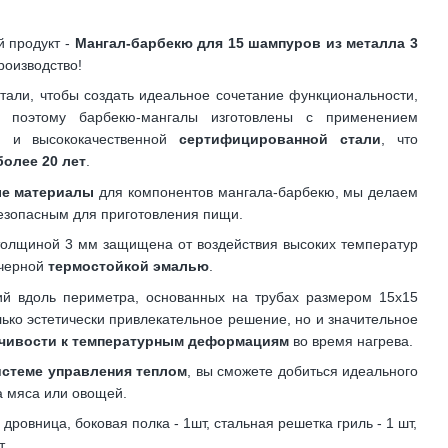
 продукт -
Мангал-барбекю для 15 шампуров из металла 3
роизводство!
тали, чтобы создать идеальное сочетание функциональности,
и, поэтому барбекю-мангалы изготовлены с применением
и
и высококачественной
сертифицированной стали
, что
более 20 лет
.
ые материалы
для компонентов мангала-барбекю, мы делаем
езопасным для приготовления пищи.
олщиной 3 мм защищена от воздействия высоких температур
 черной
термостойкой эмалью
.
й вдоль периметра, основанных на трубах размером 15х15
лько эстетически привлекательное решение, но и значительное
чивости к температурным деформациям
во время нагрева.
стеме управления теплом
, вы сможете добиться идеального
а мяса или овощей.
 дровница, боковая полка - 1шт, стальная решетка гриль - 1 шт,
т