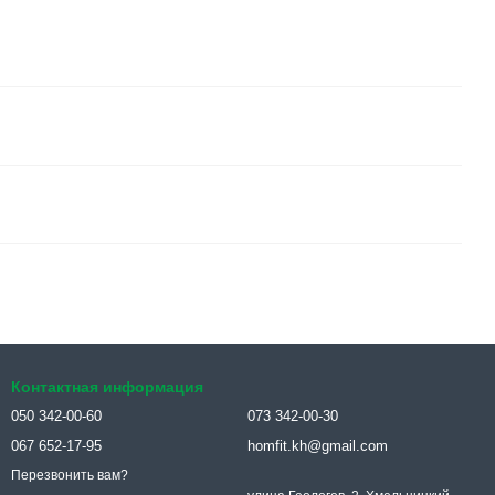
Контактная информация
050 342-00-60
073 342-00-30
067 652-17-95
homfit.kh@gmail.com
Перезвонить вам?