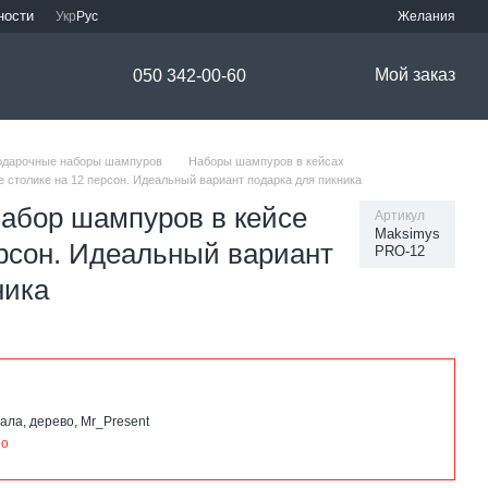
ности
Укр
Рус
Желания
Мой заказ
050 342-00-60
одарочные наборы шампуров
Наборы шампуров в кейсах
столике на 12 персон. Идеальный вариант подарка для пикника
абор шампуров в кейсе
Артикул
Maksimys
ерсон. Идеальный вариант
PRO-12
ника
ала, дерево, Mr_Present
но