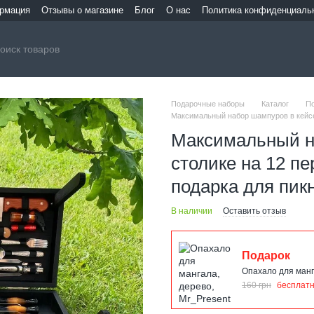
ормация
Отзывы о магазине
Блог
О нас
Политика конфиденциаль
Подарочные наборы
Каталог
П
Максимальный набор шампуров в кейсе 
Максимальный н
столике на 12 п
подарка для пик
В наличии
Оставить отзыв
Подарок
Опахало для манг
160 грн
бесплат