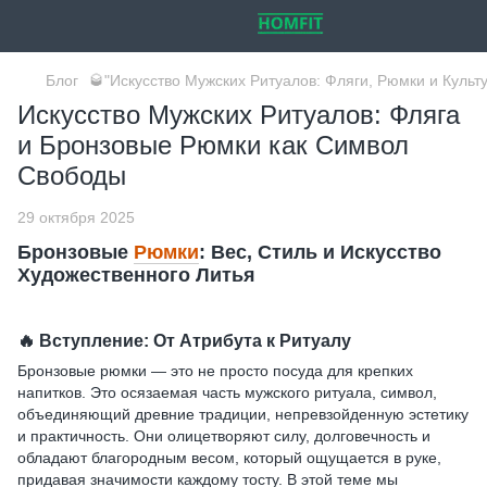
Блог
🥃"Искусство Мужских Ритуалов: Фляги, Рюмки и Культу
Искусство Мужских Ритуалов: Фляга
и Бронзовые Рюмки как Символ
Свободы
29 октября 2025
Бронзовые
Рюмки
: Вес, Стиль и Искусство
Художественного Литья
🔥
Вступление: От Атрибута к Ритуалу
Бронзовые рюмки — это не просто посуда для крепких
напитков. Это осязаемая часть мужского ритуала, символ,
объединяющий древние традиции, непревзойденную эстетику
и практичность. Они олицетворяют силу, долговечность и
обладают благородным весом, который ощущается в руке,
придавая значимости каждому тосту. В этой теме мы