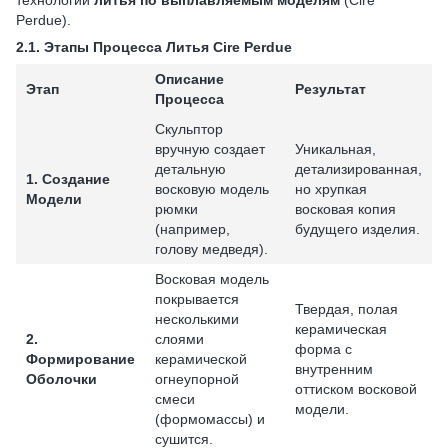
технологии
литья по выплавляемым моделям
(Cire
Perdue).
2.1.
Этапы Процесса Литья Cire Perdue
Описание
Этап
Результат
Процесса
Скульптор
вручную создает
Уникальная,
детальную
детализированная,
1. Создание
восковую модель
но хрупкая
Модели
рюмки
восковая копия
(например,
будущего изделия.
голову медведя).
Восковая модель
покрывается
Твердая, полая
несколькими
керамическая
2.
слоями
форма с
Формирование
керамической
внутренним
Оболочки
огнеупорной
оттиском восковой
смеси
модели.
(формомассы) и
сушится.