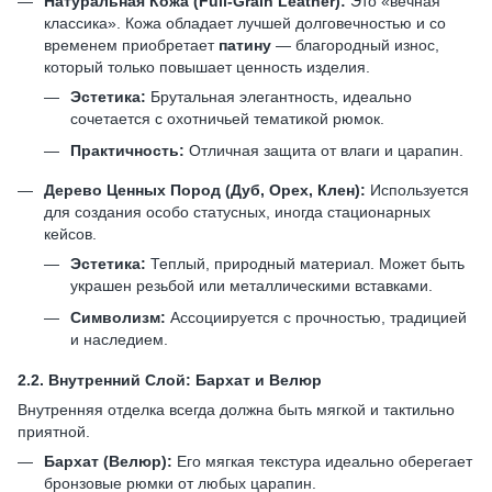
Натуральная Кожа (Full-Grain Leather):
Это «вечная
классика». Кожа обладает лучшей долговечностью и со
временем приобретает
патину
— благородный износ,
который только повышает ценность изделия.
Эстетика:
Брутальная элегантность, идеально
сочетается с охотничьей тематикой рюмок.
Практичность:
Отличная защита от влаги и царапин.
Дерево Ценных Пород (Дуб, Орех, Клен):
Используется
для создания особо статусных, иногда стационарных
кейсов.
Эстетика:
Теплый, природный материал. Может быть
украшен резьбой или металлическими вставками.
Символизм:
Ассоциируется с прочностью, традицией
и наследием.
2.2.
Внутренний Слой: Бархат и Велюр
Внутренняя отделка всегда должна быть мягкой и тактильно
приятной.
Бархат (Велюр):
Его мягкая текстура идеально оберегает
бронзовые рюмки от любых царапин.