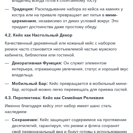
владелец всегда готов к спонтанному тосту.
Традиция:
Раскладывание набора из кейса на камнях у
костра или на привале превращает акт питья в
мини-
церемонию
, независимо от диких условий вокруг. Это
придает достоинства даже простому обеду.
4.2.
Кейс как Настольный Декор
Качественный деревянный или кожаный кейс с набором
рюмок часто становится неотъемлемой частью мужского
кабинета, библиотеки или гостиной.
Декоративная Функция:
Он служит элементом
интерьера, отражающим увлечения, статус и хороший вкус
владельца.
Мобильный Бар:
Кейс превращается в мобильный мини-
бар, который можно легко перемещать для приема гостей.
4.3.
Перспектива: Кейс как Семейная Реликвия
Именно благодаря кейсу этот набор имеет шанс стать
наследием:
Сохранение:
Кейс защищает содержимое на протяжении
десятилетий, гарантируя, что рюмки и фляга сохранят
свой первоначальный вид и будут готовы к использованию