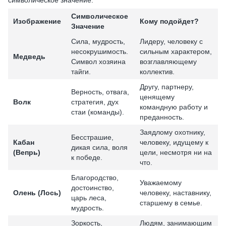
Символическое
Изображение
Кому подойдет?
Значение
Сила, мудрость,
Лидеру, человеку с
несокрушимость.
сильным характером,
Медведь
Символ хозяина
возглавляющему
тайги.
коллектив.
Другу, партнеру,
Верность, отвага,
ценящему
Волк
стратегия, дух
командную работу и
стаи (команды).
преданность.
Заядлому охотнику,
Бесстрашие,
Кабан
человеку, идущему к
дикая сила, воля
(Вепрь)
цели, несмотря ни на
к победе.
что.
Благородство,
Уважаемому
достоинство,
Олень (Лось)
человеку, наставнику,
царь леса,
старшему в семье.
мудрость.
Зоркость,
Людям, занимающим