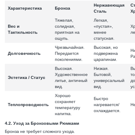
Нержавеющая
С
Характеристика
Бронза
Сталь
Х
Тяжелая,
Легкая,
Вес и
солидная,
«пустая»,
Хр
Тактильность
приятная на
менее
ле
ощупь.
статусная.
Чрезвычайная.
Высокая, но
Ни
Долговечность
Передается
подвержена
Ра
поколениями.
царапинам.
Высокая.
Низкая.
Вы
Художественное
Бытовой,
то
Эстетика / Статус
литье, античный
универсальный
д
вид.
вид.
ус
Хорошо
Быстро
сохраняет
Теплопроводность
нагревается/
Н
температуру
охлаждается.
напитка.
4.2.
Уход за Бронзовыми Рюмками
Бронза не требует сложного ухода.