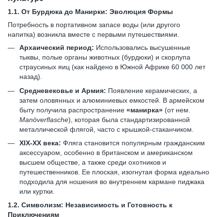
1.1.
От Бурдюка до Манирки: Эволюция Формы
Потребность в портативном запасе воды (или другого
напитка) возникла вместе с первыми путешествиями.
Архаический период:
Использовались высушенные
тыквы, полые органы животных (бурдюки) и скорлупа
страусиных яиц (как найдено в Южной Африке 60 000 лет
назад).
Средневековье и Армия:
Появление керамических, а
затем оловянных и алюминиевых емкостей. В армейском
быту получила распространение
«манирка»
(от нем.
Manöverflasche
), которая была стандартизированной
металлической флягой, часто с крышкой-стаканчиком.
XIX-XX века:
Фляга становится популярным гражданским
аксессуаром, особенно в британском и американском
высшем обществе, а также среди охотников и
путешественников. Ее плоская, изогнутая форма идеально
подходила для ношения во внутреннем кармане пиджака
или куртки.
1.2.
Символизм: Независимость и Готовность к
Приключениям