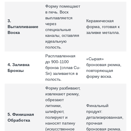
Форму помещают
в печь. Воск
выплавляется
3.
Керамическая
через
Вытапливание
форма, готовая к
специальные
Воска
заливке металла.
каналы, оставляя
идеальную
полость.
Расплавленная
«Сырая»
до 900-1100
4. Заливка
бронзовая рюмка,
бронза (сплав Cu-
Бронзы
повторяющая
Sn) заливается в
форму воска.
полость.
Форму разбивают,
извлекают рюмку,
обрезают
литники,
Финальный
шлифуют,
продукт:
5. Финишная
полируют и
детализированная,
Обработка
наносят патину
прочная
(искусственное
бронзовая рюмка.