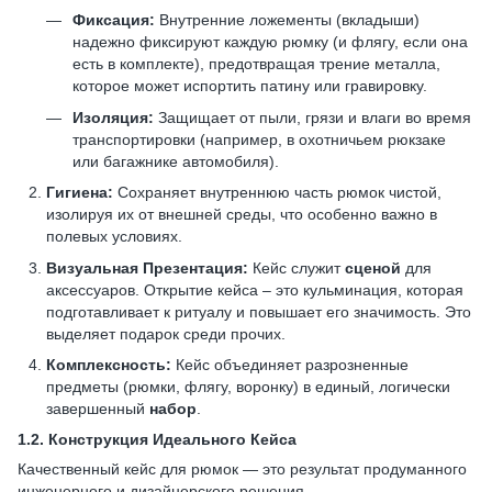
Фиксация:
Внутренние ложементы (вкладыши)
надежно фиксируют каждую рюмку (и флягу, если она
есть в комплекте), предотвращая трение металла,
которое может испортить патину или гравировку.
Изоляция:
Защищает от пыли, грязи и влаги во время
транспортировки (например, в охотничьем рюкзаке
или багажнике автомобиля).
Гигиена:
Сохраняет внутреннюю часть рюмок чистой,
изолируя их от внешней среды, что особенно важно в
полевых условиях.
Визуальная Презентация:
Кейс служит
сценой
для
аксессуаров. Открытие кейса – это кульминация, которая
подготавливает к ритуалу и повышает его значимость. Это
выделяет подарок среди прочих.
Комплексность:
Кейс объединяет разрозненные
предметы (рюмки, флягу, воронку) в единый, логически
завершенный
набор
.
1.2.
Конструкция Идеального Кейса
Качественный кейс для рюмок — это результат продуманного
инженерного и дизайнерского решения.