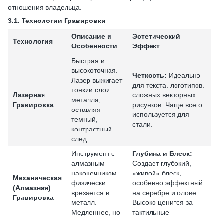
отношения владельца.
3.1.
Технологии Гравировки
Описание и
Эстетический
Технология
Особенности
Эффект
Быстрая и
высокоточная.
Четкость:
Идеально
Лазер выжигает
для текста, логотипов,
тонкий слой
Лазерная
сложных векторных
металла,
Гравировка
рисунков. Чаще всего
оставляя
используется для
темный,
стали.
контрастный
след.
Инструмент с
Глубина и Блеск:
алмазным
Создает глубокий,
наконечником
«живой» блеск,
Механическая
физически
особенно эффектный
(Алмазная)
врезается в
на серебре и олове.
Гравировка
металл.
Высоко ценится за
Медленнее, но
тактильные