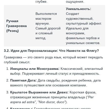
глубже.
ощущения.
Уникальность:
Выполняется
Создает
мастером
художественный,
Ручная
вручную.
скульптурный эффект.
Гравировка
Самый дорогой
Идеально для
(Резец)
и сложный
монограмм,
метод.
фамильных гербов и
уникальных сюжетов.
3.2.
Идеи для Персонализации: Что Нанести на Флягу?
Гравировка — это своего рода язык, который может передать
глубокий смысл:
Инициалы или Монограмма:
Классический, элегантный
выбор. Подчеркивает личный статус и принадлежность.
Памятная Дата:
Дата свадьбы, рождения ребенка, дата
важного путешествия или основания компании.
Крылатое Выражение или Девиз:
Короткая фраза,
отражающая жизненные принципы владельца (
"Per
aspera ad astra"
,
"Non ducor, duco"
).
Координаты:
Географические координаты места,