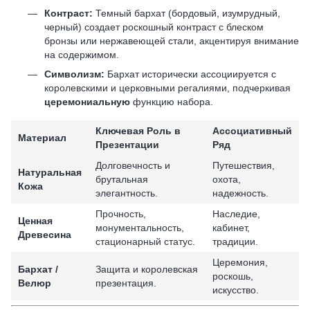
Контраст:
Темный бархат (бордовый, изумрудный,
черный) создает роскошный контраст с блеском
бронзы или нержавеющей стали, акцентируя внимание
на содержимом.
Символизм:
Бархат исторически ассоциируется с
королевскими и церковными регалиями, подчеркивая
церемониальную
функцию набора.
Ключевая Роль в
Ассоциативный
Материал
Презентации
Ряд
Долговечность и
Путешествия,
Натуральная
брутальная
охота,
Кожа
элегантность.
надежность.
Прочность,
Наследие,
Ценная
монументальность,
кабинет,
Древесина
стационарный статус.
традиции.
Церемония,
Бархат /
Защита и королевская
роскошь,
Велюр
презентация.
искусство.