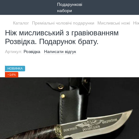
Каталог
Преміальні чоловічі подарунки
Мисливські ножі
Ні
Ніж мисливський з гравіюванням
Розвідка. Подарунок брату.
Артикул:
Розвідка
Написати відгук
НОВИНКА
−14%