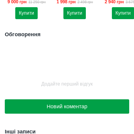
9 000 грн
1 998 грн
2 940 грн
11 250 грн
2 498 грн
3 67
Купити
Купити
Купити
Обговорення
Додайте перший відгук
Новий коментар
Інші записи