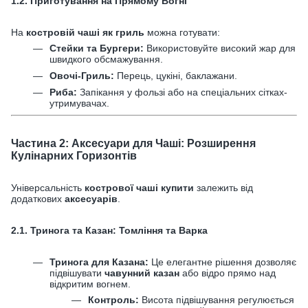
1.2. Приготування на Прямому Вогні
На
костровій чаші як гриль
можна готувати:
Стейки та Бургери:
Використовуйте високий жар для
швидкого обсмажування.
Овочі-Гриль:
Перець, цукіні, баклажани.
Риба:
Запікання у фользі або на спеціальних сітках-
утримувачах.
Частина 2: Аксесуари для Чаші: Розширення
Кулінарних Горизонтів
Універсальність
кострової чаші купити
залежить від
додаткових
аксесуарів
.
2.1. Тринога та Казан: Томління та Варка
Тринога для Казана:
Це елегантне рішення дозволяє
підвішувати
чавунний казан
або відро прямо над
відкритим вогнем.
Контроль:
Висота підвішування регулюється