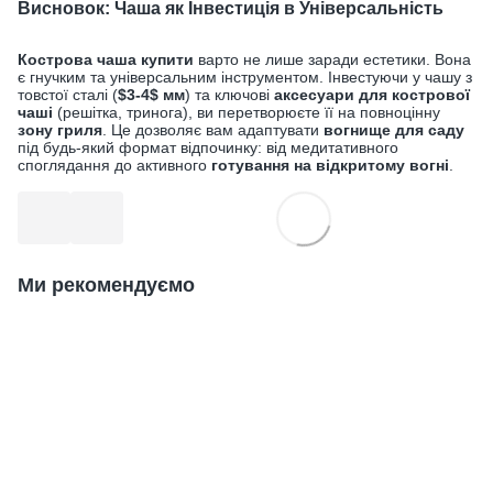
Висновок: Чаша як Інвестиція в Універсальність
Кострова чаша купити
варто не лише заради естетики. Вона
є гнучким та універсальним інструментом. Інвестуючи у чашу з
товстої сталі (
$3-4$
мм
) та ключові
аксесуари для кострової
чаші
(решітка, тринога), ви перетворюєте її на повноцінну
зону гриля
. Це дозволяє вам адаптувати
вогнище для саду
під будь-який формат відпочинку: від медитативного
споглядання до активного
готування на відкритому вогні
.
Ми рекомендуємо