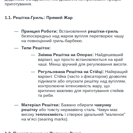
приготування.
1.1. Решітка-Гриль: Прямий Жар
Принцип Роботи:
Встановлення
решітки-гриль
безпосередньо над жаром вугілля перетворює чашу
на повноцінний гриль-барбекю.
Типи Решіток:
Знімна Решітка на Опорах:
Найдешевший
варіант, що просто встановлюється на край
чаші. Менш зручний для регулювання висоти.
Регульована Решітка на Стійці:
Найкращий
варіант. Стійка (часто з фіксатором) дозволяє
піднімати або опускати решітку над вугіллям,
контролюючи інтенсивність жару, що
критично важливо для приготування стейків
та риби.
Матеріал Решітки:
Бажано обирати
чавунну
решітку
або товсту нержавіючу сталь. Чавун має
високу
теплоємність
і створює ідеальний "малюнок"
на м'ясі (searing marks).