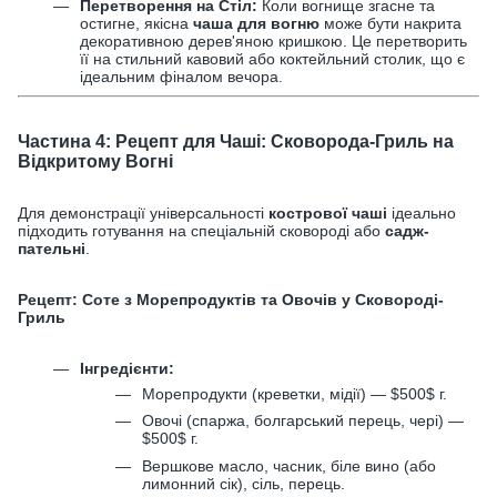
Перетворення на Стіл:
Коли вогнище згасне та
остигне, якісна
чаша для вогню
може бути накрита
декоративною дерев'яною кришкою. Це перетворить
її на стильний кавовий або коктейльний столик, що є
ідеальним фіналом вечора.
Частина 4: Рецепт для Чаші: Сковорода-Гриль на
Відкритому Вогні
Для демонстрації універсальності
кострової чаші
ідеально
підходить готування на спеціальній сковороді або
садж-
пательні
.
Рецепт: Соте з Морепродуктів та Овочів у Сковороді-
Гриль
Інгредієнти:
Морепродукти (креветки, мідії) —
$500$
г.
Овочі (спаржа, болгарський перець, чері) —
$500$
г.
Вершкове масло, часник, біле вино (або
лимонний сік), сіль, перець.