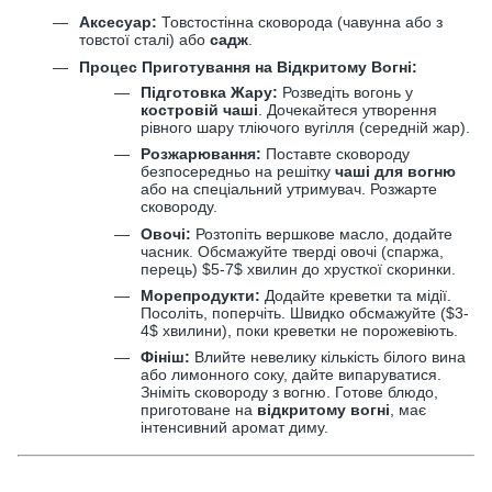
Аксесуар:
Товстостінна сковорода (чавунна або з
товстої сталі) або
садж
.
Процес Приготування на Відкритому Вогні:
Підготовка Жару:
Розведіть вогонь у
костровій чаші
. Дочекайтеся утворення
рівного шару тліючого вугілля (середній жар).
Розжарювання:
Поставте сковороду
безпосередньо на решітку
чаші для вогню
або на спеціальний утримувач. Розжарте
сковороду.
Овочі:
Розтопіть вершкове масло, додайте
часник. Обсмажуйте тверді овочі (спаржа,
перець)
$5-7$
хвилин до хрусткої скоринки.
Морепродукти:
Додайте креветки та мідії.
Посоліть, поперчіть. Швидко обсмажуйте (
$3-
4$
хвилини), поки креветки не порожевіють.
Фініш:
Влийте невелику кількість білого вина
або лимонного соку, дайте випаруватися.
Зніміть сковороду з вогню. Готове блюдо,
приготоване на
відкритому вогні
, має
інтенсивний аромат диму.