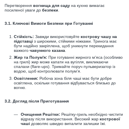
Перетворення
вогнища для саду
на кухню вимагає
посиленої уваги до
безпеки
.
3.1. Ключові Вимоги Безпеки при Готуванні
Стійкість:
Завжди використовуйте
кострову чашу на
підставці
з широкими, стійкими ніжками. Тринога має
бути надійно закріплена, щоб уникнути перекидання
важкого
чавунного казана
.
Жир та Полум'я:
При готуванні жирного м'яса (особливо
на грилі) жир може капати на вугілля, викликаючи
спалахи (flare-ups). Тримайте поруч пульверизатор із
водою, щоб контролювати полум'я.
Освітлення:
Робоча зона біля чаші має бути добре
освітлена, оскільки готування відбувається близько до
вогню.
3.2. Догляд після Приготування
Очищення Решітки:
Решітку-гриль необхідно чистити
відразу після використання. Високий жар
кострової
чаші
дозволяє швидко випалити залишки їжі.