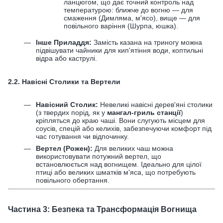
ланцюгом, що дає точний контроль над
температурою: ближче до вогню — для
смаження (Димляма, м'ясо), вище — для
повільного варіння (Шурпа, юшка).
Інше Приладдя:
Замість казана на триногу можна
підвішувати чайники для кип'ятіння води, коптильні
відра або каструлі.
2.2. Навісні Столики та Вертели
Навісний Столик:
Невеликі навісні дерев'яні столики
(з твердих порід, як у
мангал-гриль станції
)
кріпляться до краю чаші. Вони слугують місцем для
соусів, спецій або келихів, забезпечуючи комфорт під
час готування чи відпочинку.
Вертел (Рожен):
Для великих чаш можна
використовувати потужний вертел, що
встановлюється над вогнищем. Ідеально для цілої
птиці або великих шматків м'яса, що потребують
повільного обертання.
Частина 3: Безпека та Трансформація Вогнища