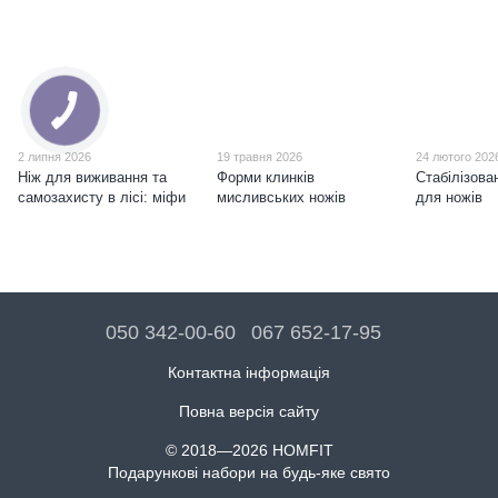
2 липня 2026
19 травня 2026
24 лютого 202
Ніж для виживання та
Форми клинків
Стабілізова
самозахисту в лісі: міфи
мисливських ножів
для ножів
050 342-00-60
067 652-17-95
Контактна інформація
Повна версія сайту
© 2018—2026 HOMFIT
Подарункові набори на будь-яке свято