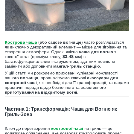
Кострова чаша
(або садове
вогнище
) часто розглядається
як виключно декоративний елемент — місце для зігрівання та
створення атмосфери. Однак, якісна
чаша для вогню
з
товстої сталі (преміум-класу,
$3-4$
мм
) є
багатофункціональним інструментом, здатним повністю
замінити або доповнити
мангал-гриль станцію
.
У цій статті ми розкриємо приховані кулінарні можливості
вашого
вогнища
, проаналізуємо ключові
аксесуари для
кострової чаші
, які необхідні для її трансформації, та надамо
практичні поради щодо безпечного та ефективного
приготування на відкритому вогні
.
Частина 1: Трансформація: Чаша для Вогню як
Гриль-Зона
Ключ до перетворення
кострової чаші
на гриль — це
додаткове обладнання, яке дозволяє контролювати процес